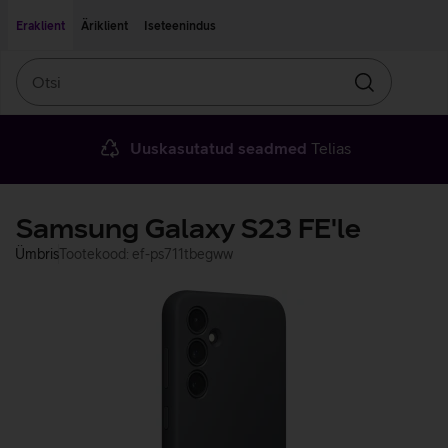
Liigu edasi põhisisu juurde
Ligipääsetavus
Eraklient
Äriklient
Iseteenindus
Otsi
Otsin
Uuskasutatud seadmed
Telias
Samsung Galaxy S23 FE'le
Ümbris
Tootekood: ef-ps711tbegww