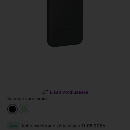
Lisan võrdlusesse
Seadme värv:
must
must
heleroheline
Kohe ostes kaup kätte alates
11.08.2026
.
Laos