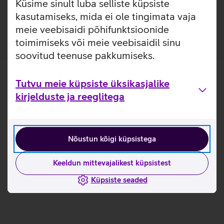
Küsime sinult luba selliste küpsiste
lisakaitsekihi jättes nähtavale seadme disaini. Nii on
tagatud telefoni kindel haare ja kaitse kriimustuste eest.
kasutamiseks, mida ei ole tingimata vaja
meie veebisaidi põhifunktsioonide
toimimiseks või meie veebisaidil sinu
soovitud teenuse pakkumiseks.
Tutvu meie küpsiste üksikasjalike
kirjelduste ja reeglitega
Nõustun kõigi küpsistega
Keeldun mittevajalikest küpsistest
Küpsiste seaded