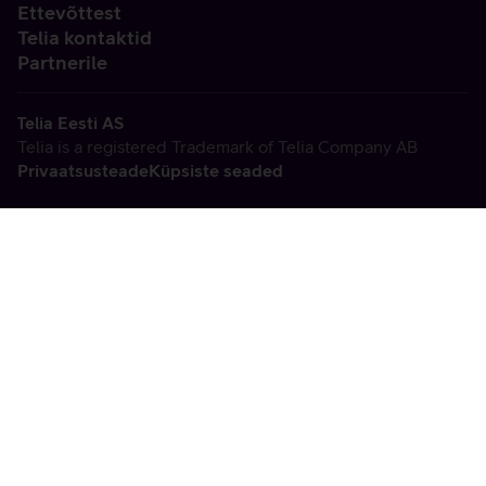
Ettevõttest
Telia kontaktid
Partnerile
Telia Eesti AS
Telia is a registered Trademark of Telia Company AB
Privaatsusteade
Küpsiste seaded