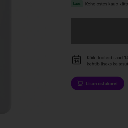
Kohe ostes kaup kätt
Laos
Andmete
laadimine
Andmete
Kõiki tooteid saad
1
laadimine
kehtib lisaks ka tasu
Lisan ostukorvi