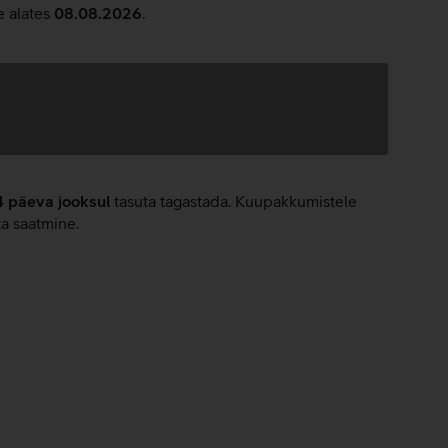
e alates
08.08.2026
.
4 päeva jooksul
tasuta tagastada. Kuupakkumistele
ta saatmine.