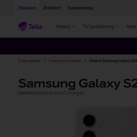
Liigu edasi põhisisu juurde
Ligipääsetavus
Eraklient
Äriklient
Iseteenindus
Mobiil
TV ja striiming
Inte
E-poe avaleht
Kaaned ja ümbrised
Ümbris Samsung Galaxy S24 F
Samsung Galaxy S2
Ümbris
Tootekood: ef-ps721cjegww