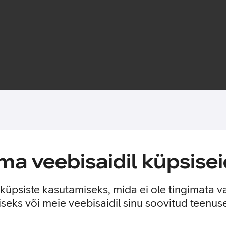
Toote saadavus
tsekihi jättes nähtavale seadme disaini. Nii on tagatud telefoni 
a veebisaidil küpsisei
e küpsiste kasutamiseks, mida ei ole tingimata v
seks või meie veebisaidil sinu soovitud teenu