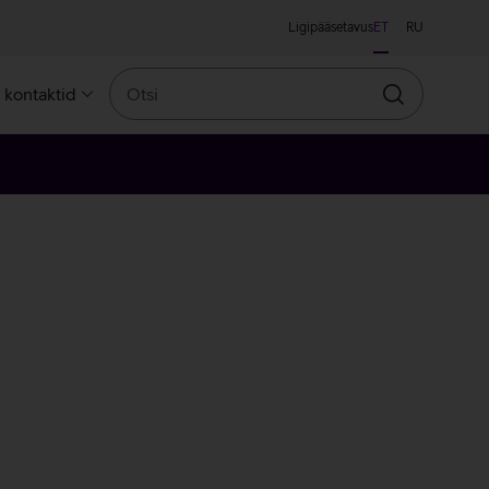
Ligipääsetavus
ET
RU
Otsi
a kontaktid
Otsin
line
llane