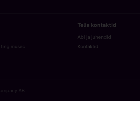
Telia kontaktid
Abi ja juhendid
 tingimused
Kontaktid
 Company AB