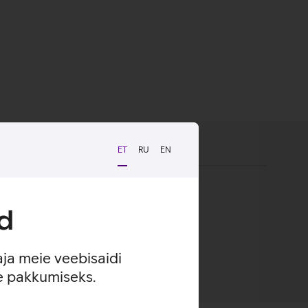
ET
RU
EN
kindel haare ja kaitse kriimustuste eest.
d
aja meie veebisaidi
se pakkumiseks.