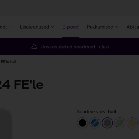
rnet
Lisateenused
E-pood
Pakkumised
Abi j
Uuskasutatud seadmed
Telias
E'le hall
4 FE'le
Seadme värv:
hall
must
sinine
hall
helerohe
ko