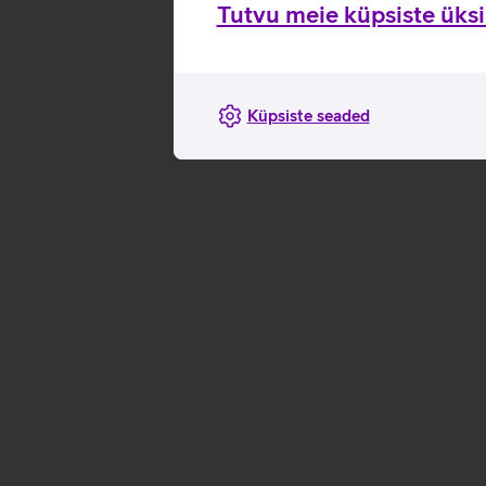
Tutvu meie küpsiste üksik
Küpsiste seaded