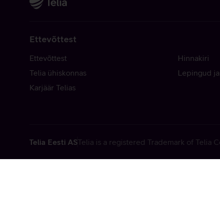
Ettevõttest
Ettevõttest
Hinnakiri
Telia ühiskonnas
Lepingud ja
Karjäär Telias
Telia Eesti AS
Telia is a registered Trademark of Telia