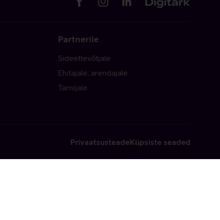
Partnerile
Sideettevõtjale
Ehitajale, arendajale
Tarnijale
Privaatsusteade
Küpsiste seaded