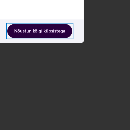
Nõustun kõigi küpsistega