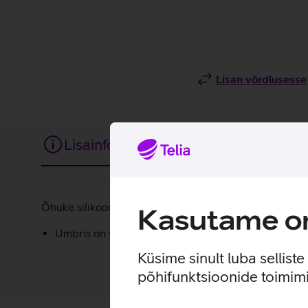
Lisan võrdlusesse
Lisainfo
Tehnilised andmed
Lisainfo
Õhuke silikoonümbris annab sinu uuele telefonile lisakai
Kasutame om
Ümbris on valmistatud taaskasutatud materjalidest.
Küsime sinult luba sellist
põhifunktsioonide toimimi