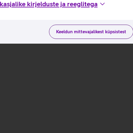
asjalike kirjelduste ja reeglitega
Keeldun mittevajalikest küpsistest