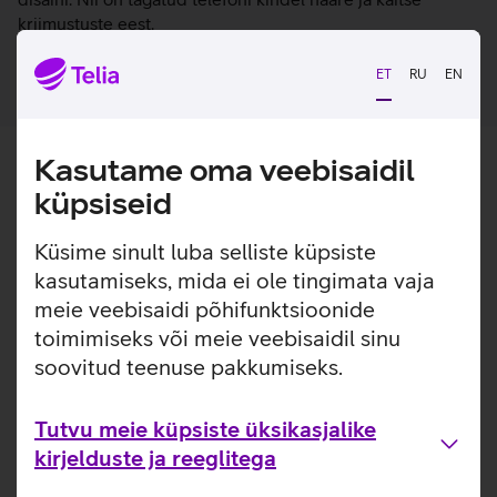
kriimustuste eest.
ET
RU
EN
Kasutame oma veebisaidil
küpsiseid
Küsime sinult luba selliste küpsiste
kasutamiseks, mida ei ole tingimata vaja
meie veebisaidi põhifunktsioonide
toimimiseks või meie veebisaidil sinu
soovitud teenuse pakkumiseks.
Tutvu meie küpsiste üksikasjalike
kirjelduste ja reeglitega