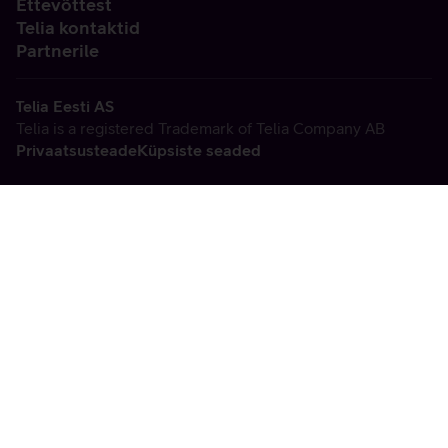
Ettevõttest
Telia kontaktid
Partnerile
Telia Eesti AS
Telia is a registered Trademark of Telia Company AB
Privaatsusteade
Küpsiste seaded
Vabandame, tekkis