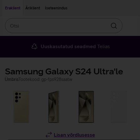
Liigu edasi põhisisu juurde
Ligipääsetavus
Eraklient
Äriklient
Iseteenindus
Otsi
Otsin
Uuskasutatud seadmed
Telias
Samsung Galaxy S24 Ultra'le
Ümbris
Tootekood: gp-fps928saatw
Lisan võrdlusesse