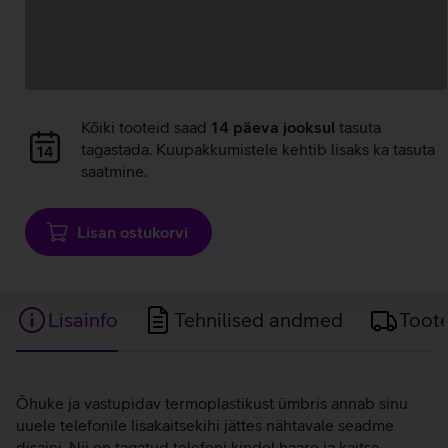
Andmete
laadimine
Andmete
Kõiki tooteid saad
14 päeva jooksul
tasuta
laadimine
tagastada. Kuupakkumistele kehtib lisaks ka tasuta
saatmine.
Lisan ostukorvi
Lisainfo
Tehnilised andmed
Toot
Lisainfo
Õhuke ja vastupidav termoplastikust ümbris annab sinu
uuele telefonile lisakaitsekihi jättes nähtavale seadme
disaini. Nii on tagatud telefoni kindel haare ja kaitse