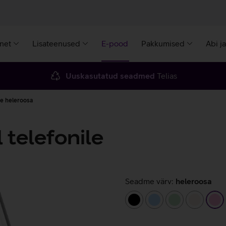
rnet
Lisateenused
E-pood
Pakkumised
Abi j
Uuskasutatud seadmed
Telias
le heleroosa
telefonile
Seadme värv:
heleroosa
must
helesinine
heleroheline
beež
he