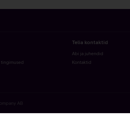
Telia kontaktid
Abi ja juhendid
 tingimused
Kontaktid
 Company AB