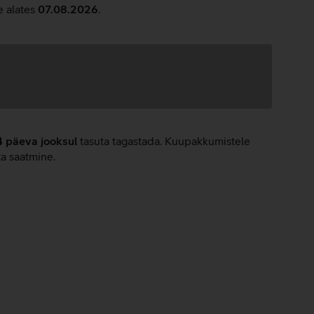
e alates
07.08.2026
.
4 päeva jooksul
tasuta tagastada. Kuupakkumistele
ta saatmine.