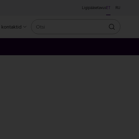
Ligipääsetavus
ET
RU
Otsi
a kontaktid
Otsin
leroosa