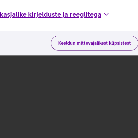
asjalike kirjelduste ja reeglitega
Keeldun mittevajalikest küpsistest