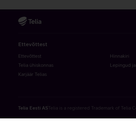
Ettevõttest
Ettevõttest
Hinnakiri
Telia ühiskonnas
Lepingud ja
Karjäär Telias
Telia Eesti AS
Telia is a registered Trademark of Telia