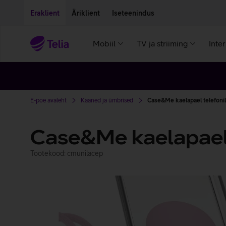
Liigu edasi põhisisu juurde
Ligipääsetavus
Eraklient
Äriklient
Iseteenindus
Mobiil
TV ja striiming
Inte
E-poe avaleht
Kaaned ja ümbrised
Case&Me kaelapael telefoni
Case&Me kaelapael 
Tootekood: cmunilacep