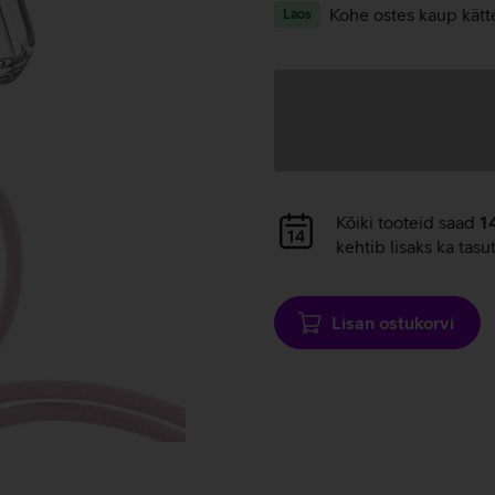
Kohe ostes kaup kätt
Laos
Andmete
laadimine
Andmete
Kõiki tooteid saad
1
laadimine
kehtib lisaks ka tasu
Lisan ostukorvi