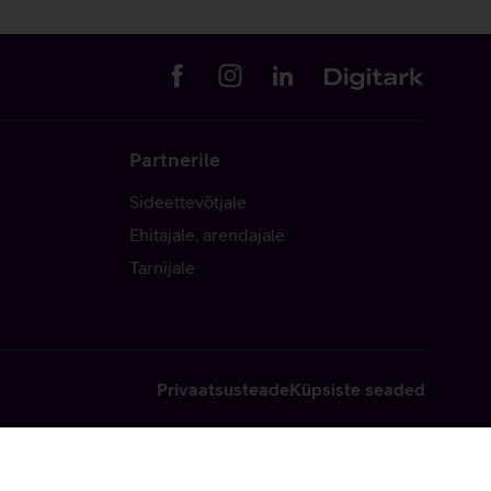
Partnerile
Sideettevõtjale
Ehitajale, arendajale
Tarnijale
Privaatsusteade
Küpsiste seaded