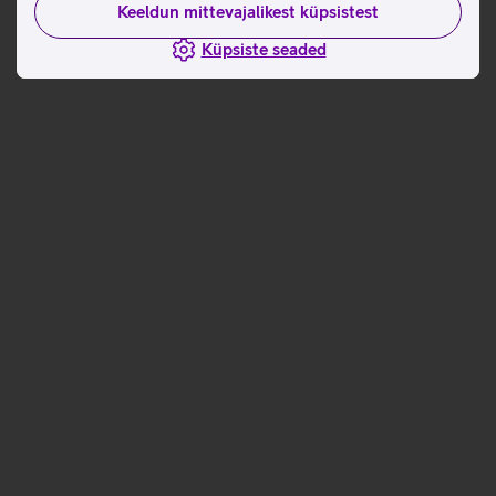
Keeldun mittevajalikest küpsistest
Küpsiste seaded