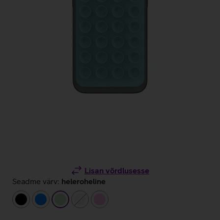
Lisan võrdlusesse
Seadme värv:
heleroheline
must
sinine
heleroheline
valge
heleroosa