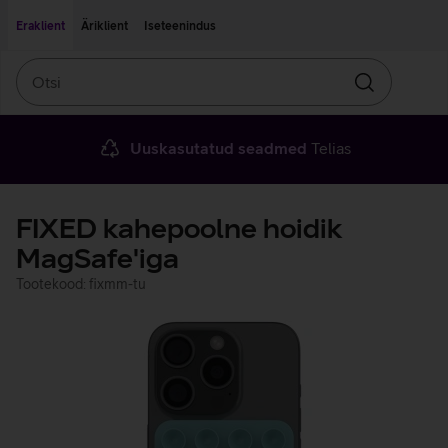
Liigu edasi põhisisu juurde
Ligipääsetavus
Eraklient
Äriklient
Iseteenindus
Otsi
Otsin
Uuskasutatud seadmed
Telias
FIXED kahepoolne hoidik
MagSafe'iga
Tootekood: fixmm-tu