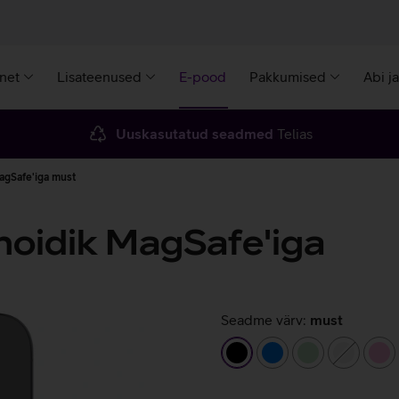
rnet
Lisateenused
E-pood
Pakkumised
Abi j
Uuskasutatud seadmed
Telias
agSafe'iga must
oidik MagSafe'iga
Seadme värv:
must
must
sinine
heleroheline
valge
he