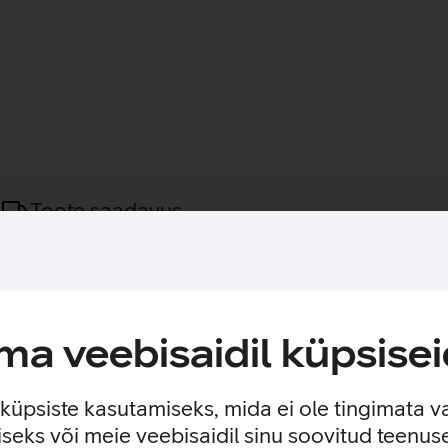
Toote saadavus
änu MagSafe hoidikule. Ideaalne videokõnede tegemiseks, selfi
hoidmiseks. Tänu MagSafe kinnitusele saad telefoni kiiresti eema
a veebisaidil küpsisei
edatele pindadele.
e küpsiste kasutamiseks, mida ei ole tingimata v
ga (va. 16e). Lisaks sobib kõikidele MagSafe, Pixelsnap ja Qi 
seks või meie veebisaidil sinu soovitud teenu