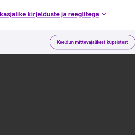
asjalike kirjelduste ja reeglitega
Keeldun mittevajalikest küpsistest