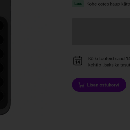
Kohe ostes kaup kätt
Laos
Andmete
laadimine
Andmete
Kõiki tooteid saad
1
laadimine
kehtib lisaks ka tasu
Lisan ostukorvi