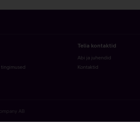
Telia kontaktid
Abi ja juhendid
 tingimused
Kontaktid
 Company AB