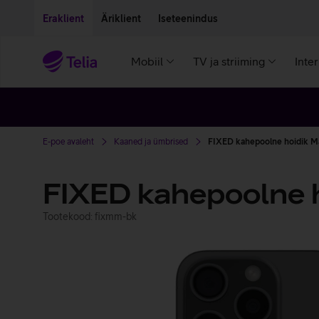
Liigu edasi põhisisu juurde
Ligipääsetavus
Eraklient
Äriklient
Iseteenindus
Mobiil
TV ja striiming
Inte
E-poe avaleht
Kaaned ja ümbrised
FIXED kahepoolne hoidik M
FIXED kahepoolne h
Tootekood: fixmm-bk