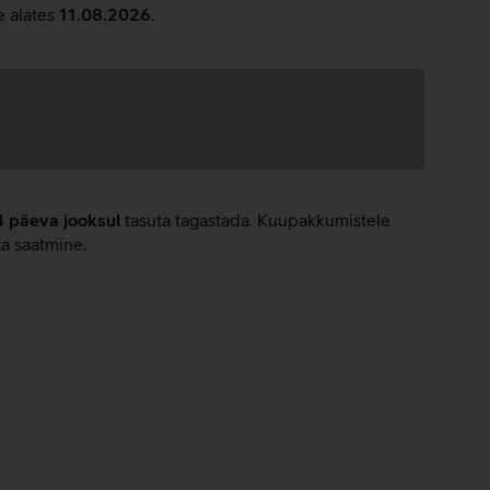
e alates
11.08.2026
.
4 päeva jooksul
tasuta tagastada. Kuupakkumistele
ta saatmine.