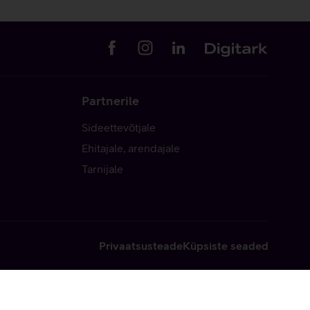
Partnerile
Sideettevõtjale
Ehitajale, arendajale
Tarnijale
Privaatsusteade
Küpsiste seaded