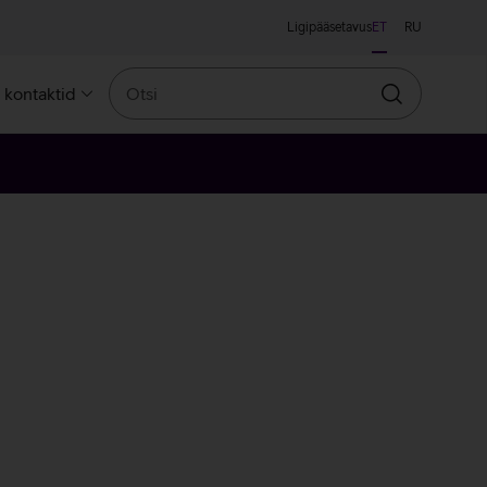
Ligipääsetavus
ET
RU
Otsi
a kontaktid
Otsin
leroosa