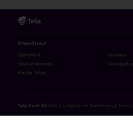
Ettevõttest
Ettevõttest
Hinnakiri
Telia ühiskonnas
Lepingud ja
Karjäär Telias
Telia Eesti AS
Telia is a registered Trademark of Telia