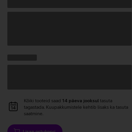
Andmete
laadimine
Kampaania
Andmete
pakkumised:
laadimine
Andmete
Kõiki tooteid saad
14 päeva jooksul
tasuta
laadimine
tagastada. Kuupakkumistele kehtib lisaks ka tasuta
saatmine.
Lisan ostukorvi