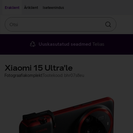
Liigu edasi põhisisu juurde
Ligipääsetavus
Eraklient
Äriklient
Iseteenindus
Otsi
Otsin
Uuskasutatud seadmed
Telias
Xiaomi 15 Ultra'le
Fotograafiakomplekt
Tootekood: bhr07s8eu