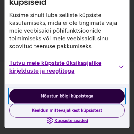
küpsiseid
sisseehitatud MagSafe magnetid, tänu millele on võimalik
kasutada MagSafe juhtmevaba laadimist ilma ümbrist
Küsime sinult luba selliste küpsiste
eemaldamata.
kasutamiseks, mida ei ole tingimata vaja
Ümbrises kasutatud plastik on 100% taaskasutatud
meie veebisaidi põhifunktsioonide
materjalidest.
toimimiseks või meie veebisaidil sinu
soovitud teenuse pakkumiseks.
Tutvu meie küpsiste üksikasjalike
kirjelduste ja reeglitega
Nõustun kõigi küpsistega
Keeldun mittevajalikest küpsistest
Küpsiste seaded