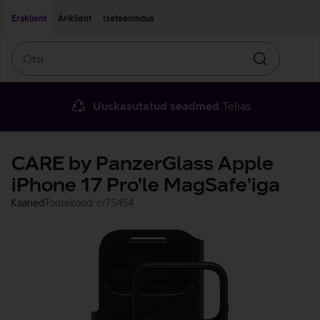
Liigu edasi põhisisu juurde
Ligipääsetavus
Eraklient
Äriklient
Iseteenindus
Otsi
Otsin
Uuskasutatud seadmed
Telias
CARE by PanzerGlass Apple
iPhone 17 Pro'le MagSafe'iga
Kaaned
Tootekood: cr75454