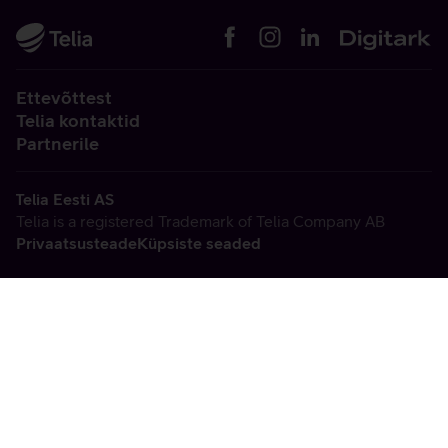
Ettevõttest
Telia kontaktid
Partnerile
Telia Eesti AS
Telia is a registered Trademark of Telia Company AB
Privaatsusteade
Küpsiste seaded