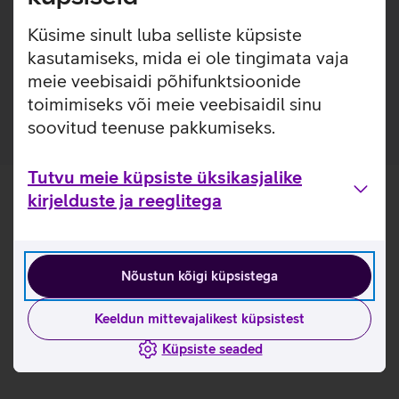
sisseehitatud Qi magnetid, tänu millele on võimalik
kasutada Qi juhtmevaba laadimist ilma ümbrist
Küsime sinult luba selliste küpsiste
eemaldamata.
kasutamiseks, mida ei ole tingimata vaja
meie veebisaidi põhifunktsioonide
Ümbris on valmistatud 35% taaskasutatud materjalidest.
toimimiseks või meie veebisaidil sinu
soovitud teenuse pakkumiseks.
Tutvu meie küpsiste üksikasjalike
kirjelduste ja reeglitega
Nõustun kõigi küpsistega
Keeldun mittevajalikest küpsistest
Küpsiste seaded