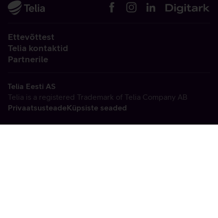
Ettevõttest
Telia kontaktid
Partnerile
Telia Eesti AS
Telia is a registered Trademark of Telia Company AB
Privaatsusteade
Küpsiste seaded