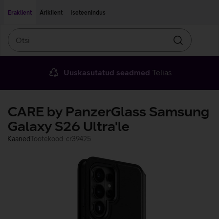
Liigu edasi põhisisu juurde
Ligipääsetavus
Eraklient
Äriklient
Iseteenindus
Otsi
Otsin
Uuskasutatud seadmed
Telias
CARE by PanzerGlass Samsung
Galaxy S26 Ultra'le
Kaaned
Tootekood: cr39425