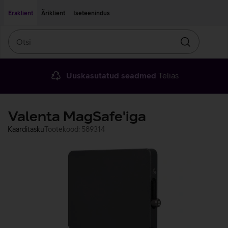
Liigu edasi põhisisu juurde
Ligipääsetavus
Eraklient
Äriklient
Iseteenindus
Otsi
Otsin
Uuskasutatud seadmed
Telias
Valenta MagSafe'iga
Kaarditasku
Tootekood: 589314