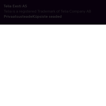
Telia Eesti AS
Telia is a registered Trademark of Telia Company AB
Privaatsusteade
Küpsiste seaded
Vabandame, tekkis
tehniline viga