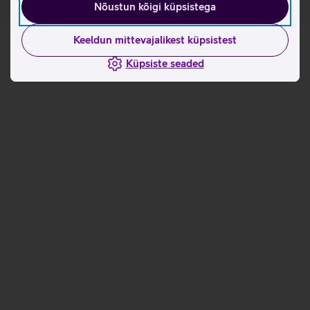
Nõustun kõigi küpsistega
Keeldun mittevajalikest küpsistest
Küpsiste seaded