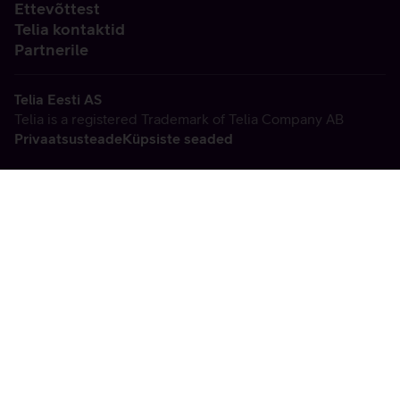
Ettevõttest
Telia kontaktid
Partnerile
Telia Eesti AS
Telia is a registered Trademark of Telia Company AB
Privaatsusteade
Küpsiste seaded