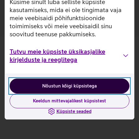
Küsime sinult luba selliste küpsiste
Ümbris on valmistatud 35% taaskasutatud materjalidest.
kasutamiseks, mida ei ole tingimata vaja
meie veebisaidi põhifunktsioonide
toimimiseks või meie veebisaidil sinu
soovitud teenuse pakkumiseks.
Tutvu meie küpsiste üksikasjalike
kirjelduste ja reeglitega
Nõustun kõigi küpsistega
Keeldun mittevajalikest küpsistest
Küpsiste seaded