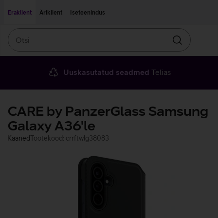
Liigu edasi põhisisu juurde
Ligipääsetavus
Eraklient
Äriklient
Iseteenindus
Otsi
Otsin
Uuskasutatud seadmed
Telias
CARE by PanzerGlass Samsung
Galaxy A36'le
Kaaned
Tootekood: crrftwlg38083