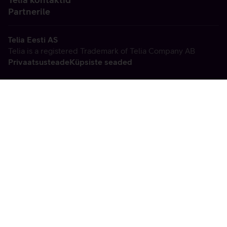
Partnerile
Telia Eesti AS
Telia is a registered Trademark of Telia Company AB
Privaatsusteade
Küpsiste seaded
Vabandame, tekkis