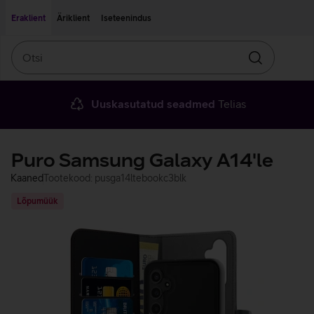
Liigu edasi põhisisu juurde
Ligipääsetavus
Eraklient
Äriklient
Iseteenindus
Otsi
Otsin
Uuskasutatud seadmed
Telias
Puro Samsung Galaxy A14'le
Kaaned
Tootekood: pusga14ltebookc3blk
Lõpumüük