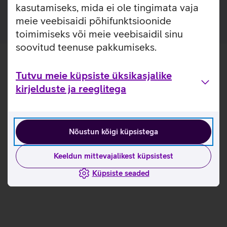
kasutamiseks, mida ei ole tingimata vaja
meie veebisaidi põhifunktsioonide
toimimiseks või meie veebisaidil sinu
soovitud teenuse pakkumiseks.
Tutvu meie küpsiste üksikasjalike
kirjelduste ja reeglitega
Nõustun kõigi küpsistega
Keeldun mittevajalikest küpsistest
Küpsiste seaded