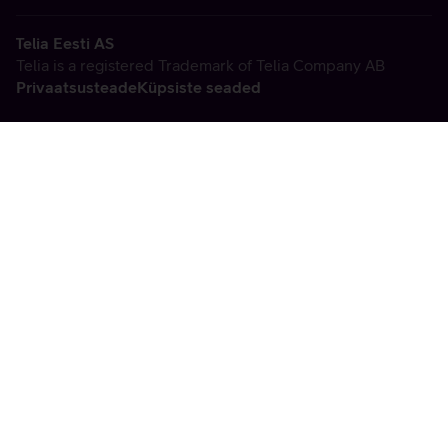
Telia Eesti AS
Telia is a registered Trademark of Telia Company AB
Privaatsusteade
Küpsiste seaded
Vabandame, tekkis
tehniline viga