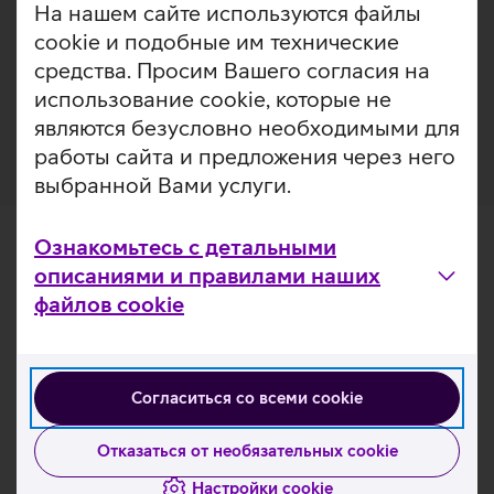
A72.
информация
На нашем сайте используются файлы
cookie и подобные им технические
Чехол Samsung S-View Wallet позволяет видеть
средства. Просим Вашего согласия на
важнейшие уведомления и принимать звонки, не
использование cookie, которые не
открывая умную крышку телефона.
являются безусловно необходимыми для
работы сайта и предложения через него
выбранной Вами услуги.
Ознакомьтесь с детальными
описаниями и правилами наших
файлов cookie
Согласиться со всеми cookie
Отказаться от необязательных cookie
Настройки cookie