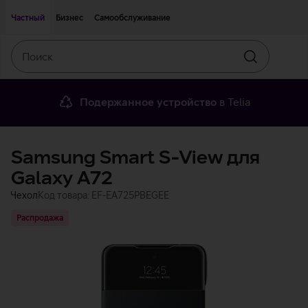
Двигаться дальше к основному контенту
Доступность
Частный
Бизнес
Самообслуживание
Поиск
Искать
Подержанное устройство
в Telia
Samsung Smart S-View для
Galaxy A72
Чехол
Код товара: EF-EA725PBEGEE
Распродажа