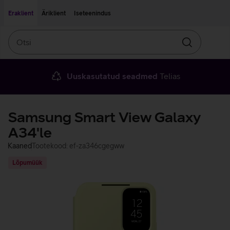
Liigu edasi põhisisu juurde
Ligipääsetavus
Eraklient
Äriklient
Iseteenindus
Otsi
Otsin
Uuskasutatud seadmed
Telias
Samsung Smart View Galaxy
A34'le
Kaaned
Tootekood: ef-za346cgegww
Lõpumüük