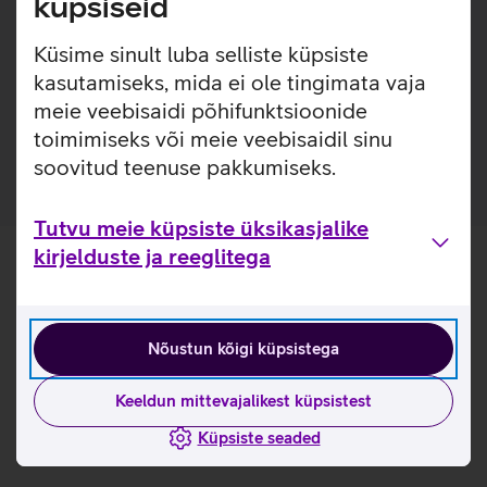
küpsiseid
Lisainfo
Küsime sinult luba selliste küpsiste
Samsung Galaxy A34 mudelile disainitud ümbris katab
telefoni esi- ja tagakülge, kaitstes telefoni mõlemalt poolt.
kasutamiseks, mida ei ole tingimata vaja
Samsung Smart View kaitsekaante nutikas väljalõige kuvab
meie veebisaidi põhifunktsioonide
vajaliku informatsiooni, näiteks sissetuleva kõne teavitust.
toimimiseks või meie veebisaidil sinu
soovitud teenuse pakkumiseks.
Tutvu meie küpsiste üksikasjalike
kirjelduste ja reeglitega
Nõustun kõigi küpsistega
Keeldun mittevajalikest küpsistest
Küpsiste seaded