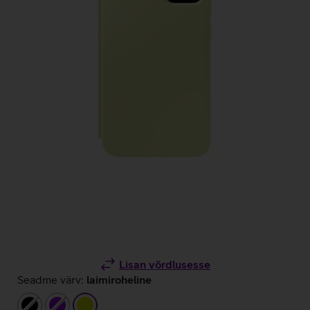
Lisan võrdlusesse
Seadme värv:
laimiroheline
must
lilla
laimiroheline