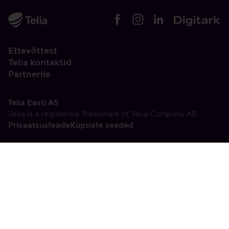
Ettevõttest
Telia kontaktid
Partnerile
Telia Eesti AS
Telia is a registered Trademark of Telia Company AB
Privaatsusteade
Küpsiste seaded