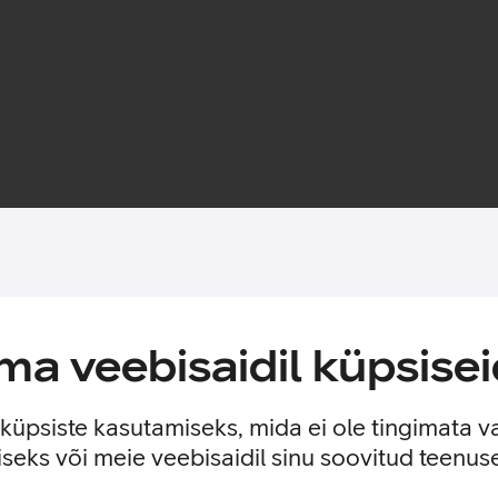
Toote saadavus
a veebisaidil küpsisei
lefoni esi- ja tagakülge, kaitstes telefoni mõlemalt poolt. Sam
st.
e küpsiste kasutamiseks, mida ei ole tingimata v
seks või meie veebisaidil sinu soovitud teenu