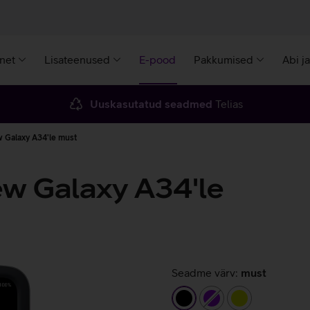
rnet
Lisateenused
E-pood
Pakkumised
Abi j
Uuskasutatud seadmed
Telias
 Galaxy A34'le must
w Galaxy A34'le
Seadme värv:
must
must
lilla
laimiroheline