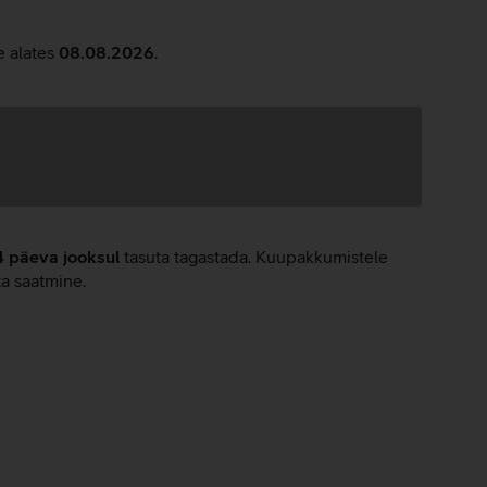
e alates
08.08.2026
.
4 päeva jooksul
tasuta tagastada. Kuupakkumistele
ta saatmine.