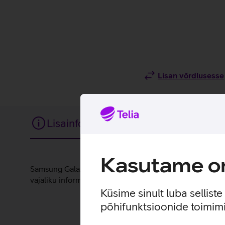
Lisan võrdlusesse
Lisainfo
Tehnilised andmed
Kasutame om
Lisainfo
Samsung Galaxy A34 mudelile disainitud ümbris katab te
vajaliku informatsiooni, näiteks sissetuleva kõne teavitu
Küsime sinult luba sellist
põhifunktsioonide toimimi