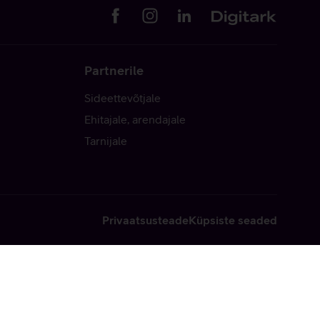
Partnerile
Sideettevõtjale
Ehitajale, arendajale
Tarnijale
Privaatsusteade
Küpsiste seaded