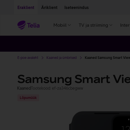
Liigu edasi põhisisu juurde
Ligipääsetavus
Eraklient
Äriklient
Iseteenindus
Mobiil
TV ja striiming
Inte
E-poe avaleht
Kaaned ja ümbrised
Kaaned Samsung Smart View
Samsung Smart Vie
Kaaned
Tootekood: ef-za346cbegww
Lõpumüük