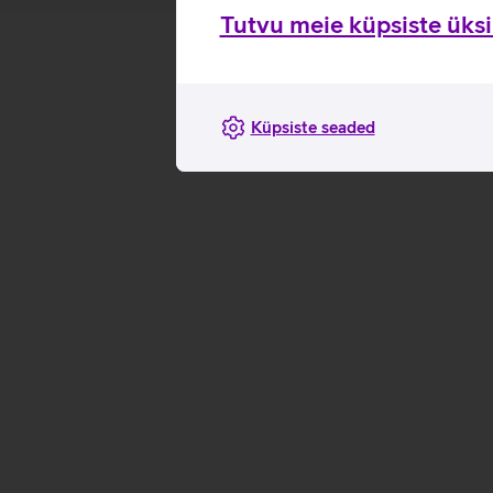
Tutvu meie küpsiste üksik
Küpsiste seaded