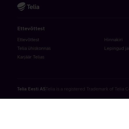
Ettevõttest
Ettevõttest
Hinnakiri
Telia ühiskonnas
Lepingud ja
Karjäär Telias
Telia Eesti AS
Telia is a registered Trademark of Telia