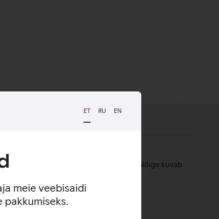
ET
RU
EN
d
sung Smart View kaitsekaante nutikas väljalõige kuvab
aja meie veebisaidi
se pakkumiseks.