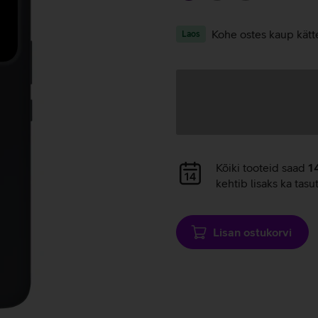
Kohe ostes kaup kätt
Laos
Andmete
laadimine
Andmete
Kõiki tooteid saad
1
laadimine
kehtib lisaks ka tasu
Lisan ostukorvi