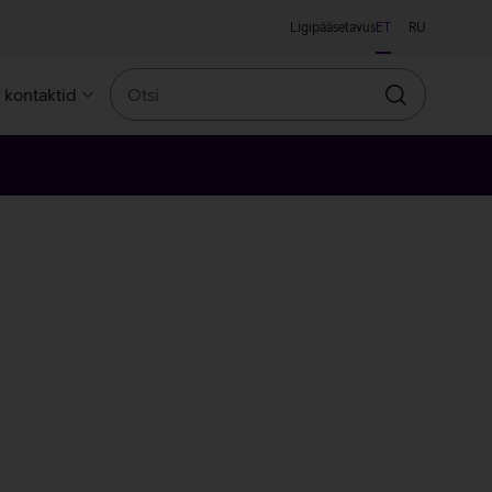
Ligipääsetavus
ET
RU
Otsi
a kontaktid
Otsin