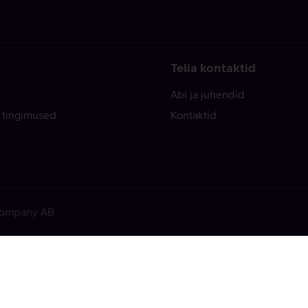
Telia kontaktid
Abi ja juhendid
 tingimused
Kontaktid
 Company AB