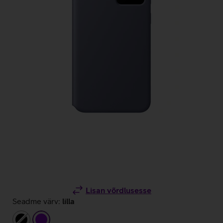
Lisan võrdlusesse
Seadme värv:
lilla
must
lilla