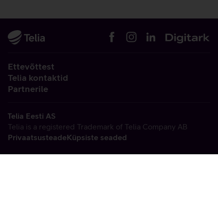
Ettevõttest
Telia kontaktid
Partnerile
Telia Eesti AS
Telia is a registered Trademark of Telia Company AB
Privaatsusteade
Küpsiste seaded