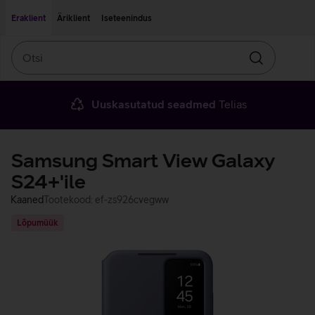
Liigu edasi põhisisu juurde
Ligipääsetavus
Eraklient
Äriklient
Iseteenindus
Otsi
Otsin
Uuskasutatud seadmed
Telias
Samsung Smart View Galaxy
S24+'ile
Kaaned
Tootekood: ef-zs926cvegww
Lõpumüük