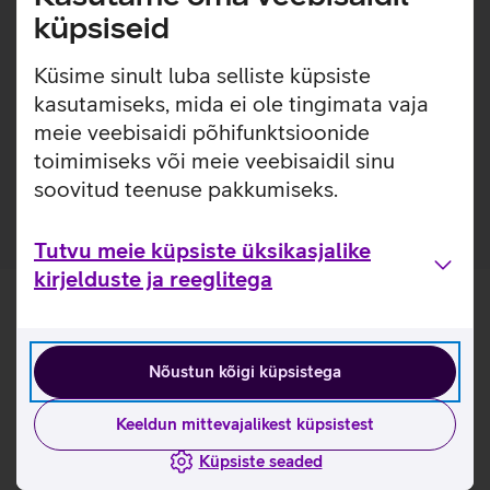
küpsiseid
Lisainfo
Samsung Galaxy S24+ mudelile disainitud ümbris katab
Küsime sinult luba selliste küpsiste
telefoni esi- ja tagakülge, kaitstes telefoni mõlemalt poolt.
kasutamiseks, mida ei ole tingimata vaja
Samsung Smart View kaitsekaante nutikas väljalõige kuvab
vajaliku informatsiooni, näiteks sissetuleva kõne teavitust.
meie veebisaidi põhifunktsioonide
toimimiseks või meie veebisaidil sinu
Kaaned on valmistatud taaskasutatud materjalidest.
soovitud teenuse pakkumiseks.
Tutvu meie küpsiste üksikasjalike
kirjelduste ja reeglitega
Nõustun kõigi küpsistega
Keeldun mittevajalikest küpsistest
Küpsiste seaded