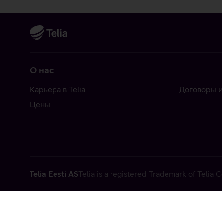
О нас
Карьера в Telia
Договоры и
Цены
Telia Eesti AS
Telia is a registered Trademark of Telia