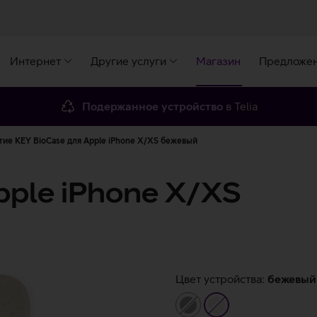
Интернет
Другие услуги
Магазин
Предложе
Подержанное устройство
в Telia
ие KEY BioCase для Apple iPhone X/XS бежевый
pple iPhone X/XS
Цвет устройства:
бежевый
серый
бежевый