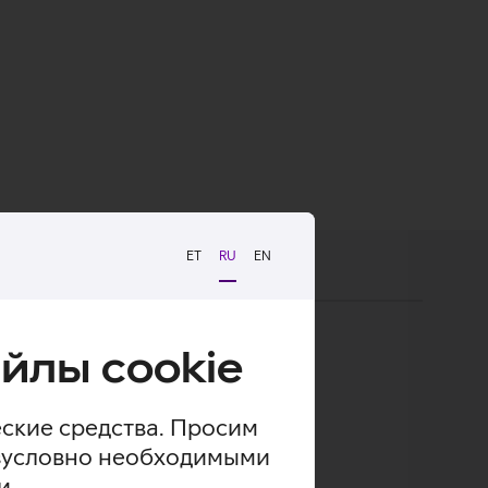
ET
RU
EN
пность товара
йлы cookie
еские средства. Просим
безусловно необходимыми
и.