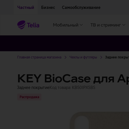
Двигаться дальше к основному контенту
Доступность
Частный
Бизнес
Самообслуживание
Мобильный
ТВ и стриминг
Главная страница магазина
Чехлы и футляры
Заднее покрыт
KEY BioCase для A
Заднее покрытие
Код товара: KB50IPXSBS
Распродажа