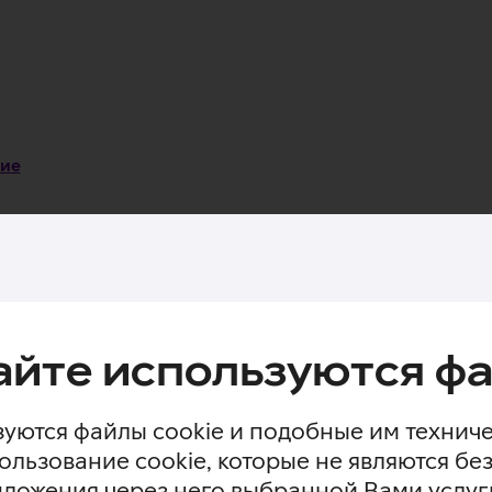
ние
Технические характеристики
Досту
ла!
айте используются фа
 льняного волокна и перерабатываемого пластика.
уются файлы cookie и подобные им технич
ользование cookie, которые не являются 
дложения через него выбранной Вами услуг