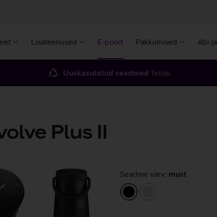
rnet
Lisateenused
E-pood
Pakkumised
Abi j
Uuskasutatud seadmed
Telias
lve Plus II
Seadme värv:
must
must
hõbedane