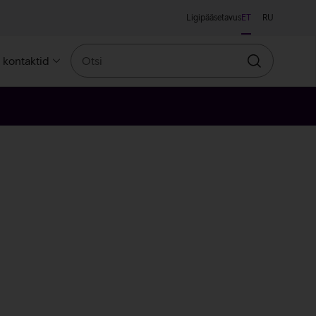
Ligipääsetavus
ET
RU
Otsi
a kontaktid
Otsin