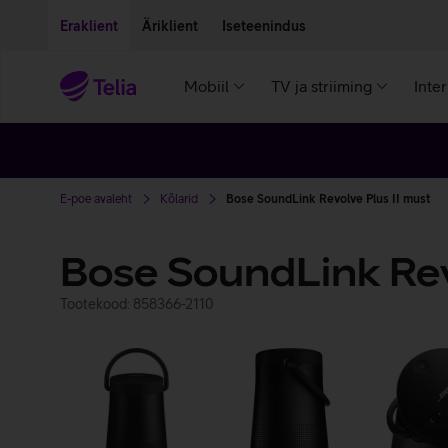
Liigu edasi põhisisu juurde
Ligipääsetavus
Eraklient
Äriklient
Iseteenindus
Mobiil
TV ja striiming
Inte
E-poe avaleht
Kõlarid
Bose SoundLink Revolve Plus II must
Bose SoundLink Revo
Tootekood: 858366-2110