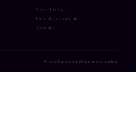
Sideettevõtjale
Ehitajale, arendajale
Tarnijale
Privaatsusteade
Küpsiste seaded