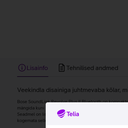
Lisainfo
Tehnilised andmed
Lisainfo
Veekindla disainiga juhtmevaba kõlar, m
Bose SoundLink Revolve Plus II Bluetooth on kompaktn
mängida kuni 17 tundi järjest. Kõlari 360 kraadi disain 
Seadmel on lisaks veekindel disain, mistõttu võid kõlari
kogemata selle kukutad või asetad sobivale tasapinnale