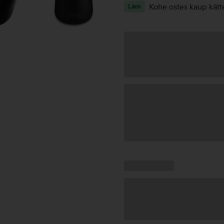
Kohe ostes kaup kätt
Laos
Andmete
laadimine
Kampaania
Andmete
pakkumised:
laadimine