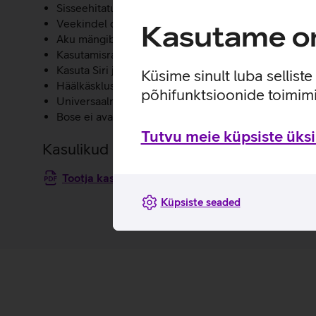
Sisseehitatud mikrofon võimaldab kõlari kaudu kõne
Veekindel disain lubab kõlarit kõikjale kaasa võtta.
Kasutame om
Aku mängib muusikat kuni 17 tundi.
Kasutamisraadius on 9 meetrit.
Kasuta Siri ja Google Now kõneposte otse oma kõlar
Küsime sinult luba sellist
Häälkäsklused teevad kõlari ühendamise lihtsalt. Üh
põhifunktsioonide toimimi
Universaalne kinnitus lubab kinnitada kõlari iga stati
Bose ei avalda järgmisi andmeid: Võimsus (kõlarid).
Tutvu meie küpsiste üksik
Kasulikud lingid
Tootja kasutusjuhend kõlarile Bose Soundlink Rev
Küpsiste seaded