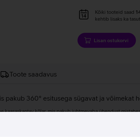
Andmete
Kõiki tooteid saad
1
laadimine
kehtib lisaks ka tasu
Lisan ostukorvi
Toote saadavus
is pakub 360° esitusega sügavat ja võimekat he
e kaasaskantav kõlar, mis pakub juhtmevaba ühendust mistahes 
võimaldab nautida heli igas ulatuses. Aseta lihtsalt seade toa ke
t julgelt kaasa võtta basseini või veekogu äärde. Lisaks on kõla
 veidi tugevamalt, kui seda soovisid.