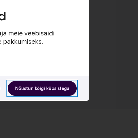
d
aja meie veebisaidi
seadme.
se pakkumiseks.
Nõustun kõigi küpsistega