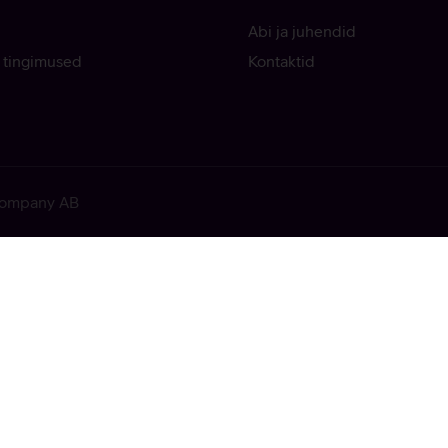
Abi ja juhendid
 tingimused
Kontaktid
 Company AB