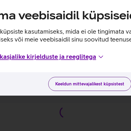
dele vastata.
a veebisaidil küpsisei
i kaudu.
e küpsiste kasutamiseks, mida ei ole tingimata v
enda korraga 2 seadet ja kõlar jätab meelde viimati kasutatus 
seks või meie veebisaidil sinu soovitud teenu
ivi peale.
asjalike kirjelduste ja reeglitega
olve Plus II
Keeldun mittevajalikest küpsistest