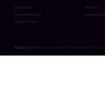
Ettevõttest
Hinnakiri
Telia ühiskonnas
Lepingud ja
Karjäär Telias
Telia Eesti AS
Telia is a registered Trademark of Telia