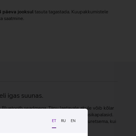
4 päeva jooksul
tasuta tagastada. Kuupakkumistele
ta saatmine.
li igas suunas.
Bluetooth seadmega. Tänu laetavale akule võib kõlar
skele ja igaüks saab nautida erinevaid muusikapalasid.
ril tugevdatud servad, mistõttu ei pea sa muretsema, kui
ET
RU
EN