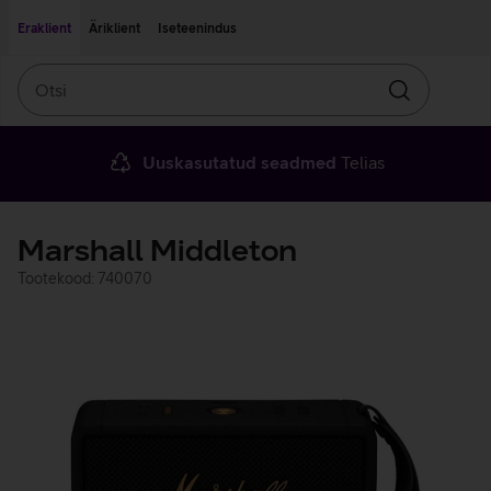
Liigu edasi põhisisu juurde
Ligipääsetavus
Eraklient
Äriklient
Iseteenindus
Otsi
Otsin
Uuskasutatud seadmed
Telias
Marshall Middleton
Tootekood: 740070