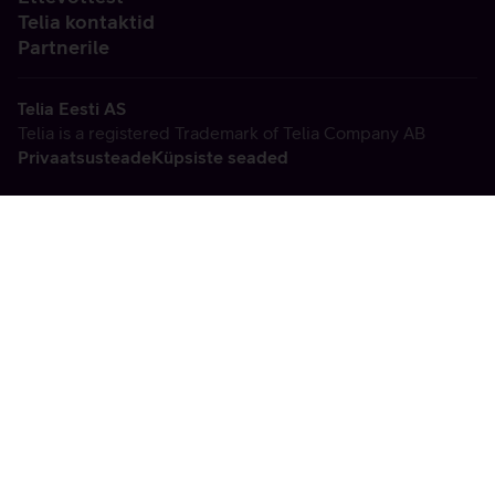
Telia kontaktid
Partnerile
Telia Eesti AS
Telia is a registered Trademark of Telia Company AB
Privaatsusteade
Küpsiste seaded
Vabandame, tekkis