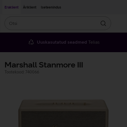
Liigu edasi põhisisu juurde
Ligipääsetavus
Eraklient
Äriklient
Iseteenindus
Otsi
Otsin
Uuskasutatud seadmed
Telias
Marshall Stanmore III
Tootekood: 740066