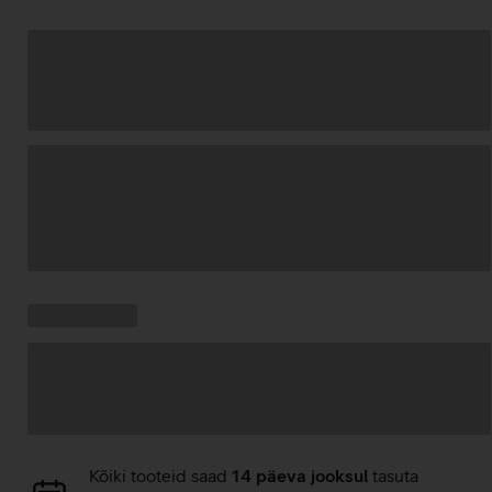
Andmete
laadimine
Kampaania
Andmete
pakkumised:
laadimine
Andmete
Kõiki tooteid saad
14 päeva jooksul
tasuta