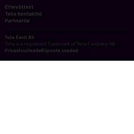
Ettevõttest
Telia kontaktid
Partnerile
Telia Eesti AS
Telia is a registered Trademark of Telia Company AB
Privaatsusteade
Küpsiste seaded