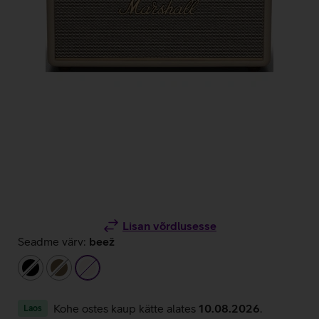
Lisan võrdlusesse
Seadme värv:
beež
must
pruun
beež
Kohe ostes kaup kätte alates
10.08.2026
.
Laos