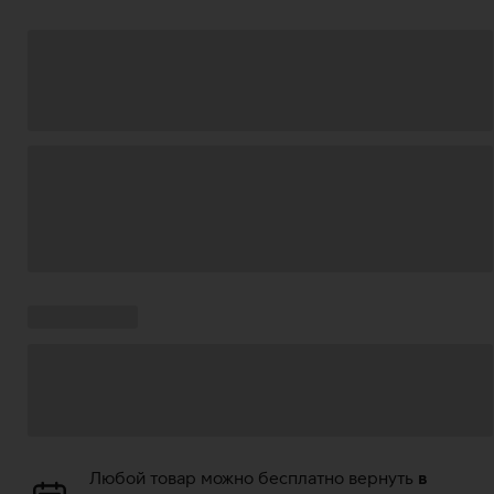
Загрузка
данных
Ставки
Загрузка
кампании:
данных
Загрузка
Любой товар можно бесплатно вернуть
в