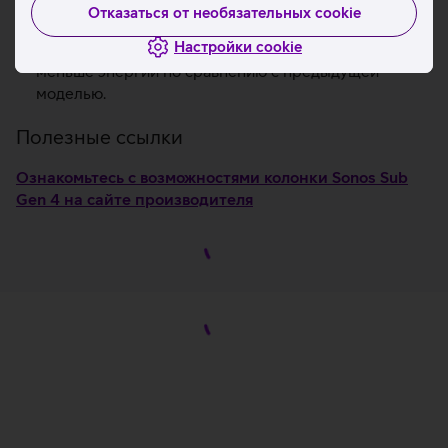
Sonos.
Отказаться от необязательных cookie
Расположите вертикально или горизонтально.
Настройки cookie
В режиме ожидания колонка потребляет на 50%
меньше энергии по сравнению с предыдущей
моделью.
Полезные ссылки
Ознакомьтесь с возможностями колонки Sonos Sub
Gen 4 на сайте производителя