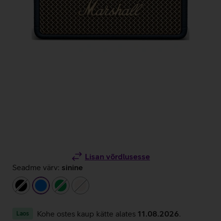
Lisan võrdlusesse
Seadme värv:
sinine
must
sinine
roheline
beež
Kohe ostes kaup kätte alates
11.08.2026
.
Laos