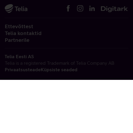
Ettevõttest
Telia kontaktid
Partnerile
Telia Eesti AS
Telia is a registered Trademark of Telia Company AB
Privaatsusteade
Küpsiste seaded