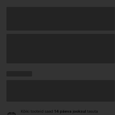
Andmete
laadimine
Kampaania
Andmete
pakkumised:
laadimine
Andmete
Kõiki tooteid saad
14 päeva jooksul
tasuta