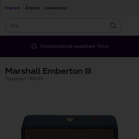
Liigu edasi põhisisu juurde
Ligipääsetavus
Eraklient
Äriklient
Iseteenindus
Otsi
Otsin
Uuskasutatud seadmed
Telias
Marshall Emberton III
Tootekood: 740093