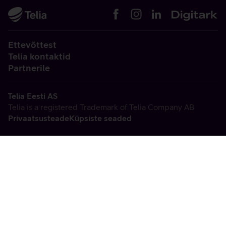
Ettevõttest
Telia kontaktid
Partnerile
Telia Eesti AS
Telia is a registered Trademark of Telia Company AB
Privaatsusteade
Küpsiste seaded