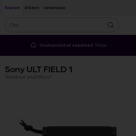
Liigu edasi põhisisu juurde
Ligipääsetavus
Eraklient
Äriklient
Iseteenindus
Otsi
Otsin
Uuskasutatud seadmed
Telias
Sony ULT FIELD 1
Tootekood: srsult10b.ce7