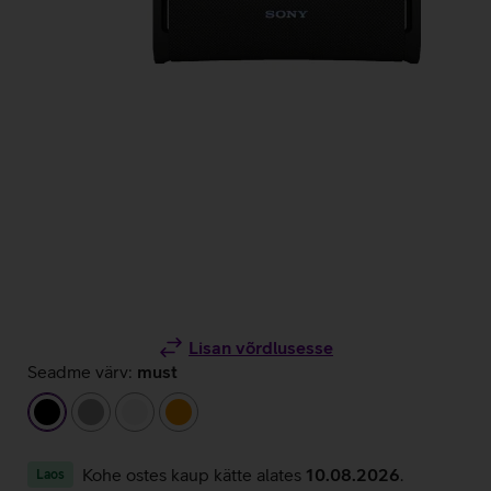
Lisan võrdlusesse
Seadme värv:
must
must
hall
valge
oranž
Kohe ostes kaup kätte alates
10.08.2026
.
Laos