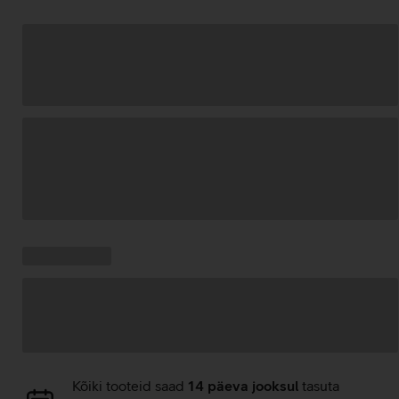
Andmete
laadimine
Kampaania
Andmete
pakkumised:
laadimine
Andmete
Kõiki tooteid saad
14 päeva jooksul
tasuta