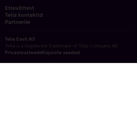
Ettevõttest
Telia kontaktid
Partnerile
Telia Eesti AS
Telia is a registered Trademark of Telia Company AB
Privaatsusteade
Küpsiste seaded