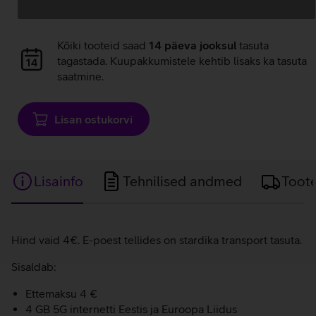
Andmete
laadimine
Andmete
Kõiki tooteid saad
14 päeva jooksul
tasuta
laadimine
tagastada. Kuupakkumistele kehtib lisaks ka tasuta
saatmine.
Lisan ostukorvi
Lisainfo
Tehnilised andmed
Toot
Lisainfo
Hind vaid 4€. E-poest tellides on stardika transport tasuta.
Sisaldab:
Ettemaksu 4 €
4 GB 5G internetti Eestis ja Euroopa Liidus