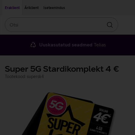
Liigu edasi põhisisu juurde
Ligipääsetavus
Eraklient
Äriklient
Iseteenindus
Otsi
Otsin
Uuskasutatud seadmed
Telias
Super 5G Stardikomplekt 4 €
Tootekood: supersk4