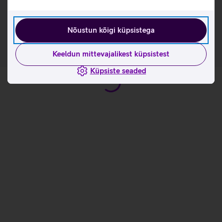
Kõnekaardi aktiveerimisel nõustud kõnekaardi
kasutustingimustega
Nõustun kõigi küpsistega
Keeldun mittevajalikest küpsistest
Küpsiste seaded