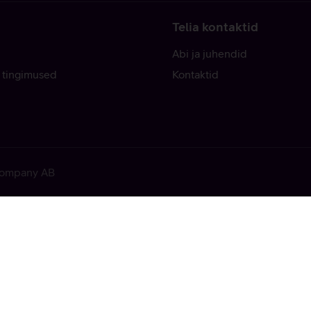
Telia kontaktid
Abi ja juhendid
 tingimused
Kontaktid
 Company AB