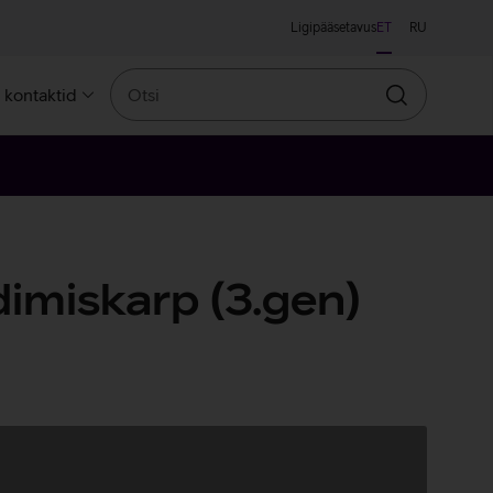
Ligipääsetavus
ET
RU
Otsi
a kontaktid
Otsin
imiskarp (3.gen)