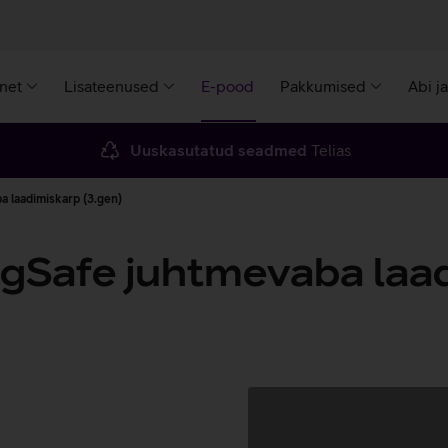
rnet
Lisateenused
E-pood
Pakkumised
Abi j
Uuskasutatud seadmed
Telias
a laadimiskarp (3.gen)
gSafe juhtmevaba laad