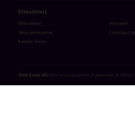
Ettevõttest
Ettevõttest
Hinnakiri
Telia ühiskonnas
Lepingud ja
Karjäär Telias
Telia Eesti AS
Telia is a registered Trademark of Telia