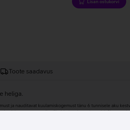
Lisan ostukorvi
Toote saadavus
e heliga.
ust ja nauditavat kuulamiskogemust tänu 6 tunnisele aku kestv
ulamiskogemus muusika, filmide ja telesaadete ajal. Sissepool
sagedusi, et edastada rikkalikke helidetaile, mis on sinu jaoks 
et su hääl oleks alati selge ja vali. Kohandatud võimendiga dün