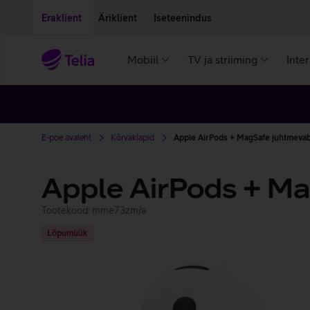
Liigu edasi põhisisu juurde
Ligipääsetavus
Eraklient
Äriklient
Iseteenindus
Mobiil
TV ja striiming
Inte
E-poe avaleht
Kõrvaklapid
Apple AirPods + MagSafe juhtmevab
Apple AirPods + Ma
Tootekood: mme73zm/a
Lõpumüük