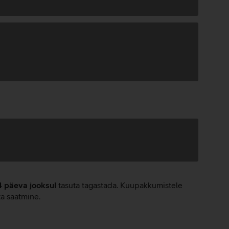
4 päeva jooksul
tasuta tagastada. Kuupakkumistele
ta saatmine.