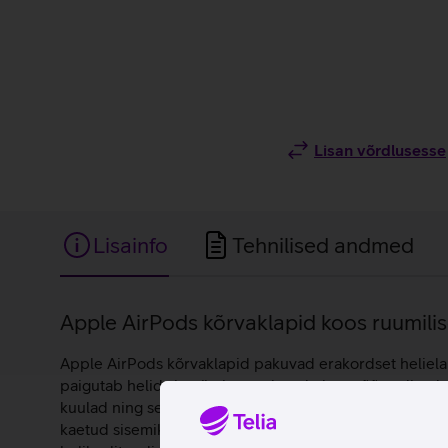
Lisan võrdlusesse
Lisainfo
Tehnilised andmed
Lisainfo
Apple AirPods kõrvaklapid koos ruumilis
Apple AirPods kõrvaklapid pakuvad erakordset helielam
paigutab helid sinu ümber, et luua kolmemõõtmeline ku
kuulad ning seejärel reguleerivad madalaid ja keskmisi 
kaetud sisemikrofonid vähendavad kõne ajal tuulemüra, 