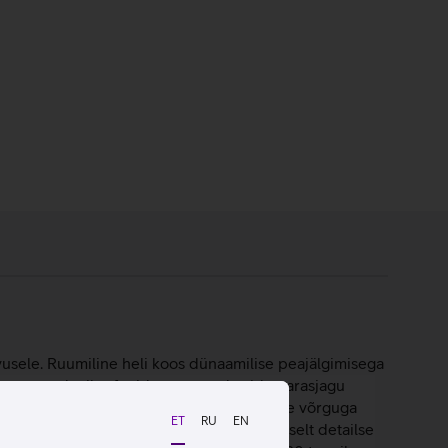
usele. Ruumiline heli koos dünaamilise peajälgimisega
e suunatud mikrofonid tuvastavad, mida parasjagu
reaalajas kohandatud. Spetsiaalse akustilise võrguga
ET
RU
EN
aamiline draiver esitab muusikat erakordselt detailse