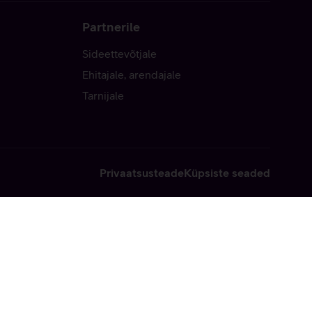
Partnerile
Sideettevõtjale
Ehitajale, arendajale
Tarnijale
Privaatsusteade
Küpsiste seaded