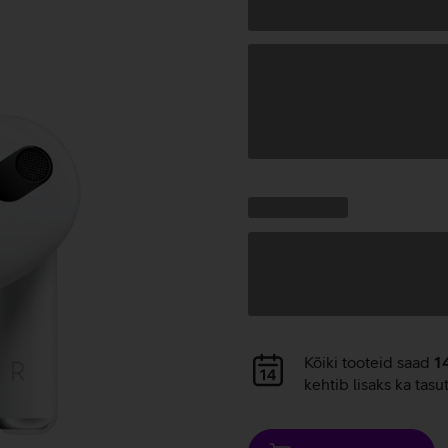
Andmete
laadimine
Kampaania
Andmete
pakkumised:
laadimine
Andmete
Kõiki tooteid saad
1
laadimine
kehtib lisaks ka tasu