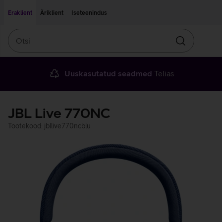
Liigu edasi põhisisu juurde
Ligipääsetavus
Eraklient
Äriklient
Iseteenindus
Otsi
Otsin
Uuskasutatud seadmed
Telias
JBL Live 770NC
Tootekood: jbllive770ncblu