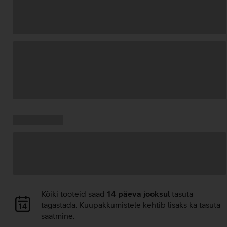
Andmete
laadimine
Kampaania
Andmete
pakkumised:
laadimine
Andmete
Kõiki tooteid saad
14 päeva jooksul
tasuta
laadimine
tagastada. Kuupakkumistele kehtib lisaks ka tasuta
saatmine.