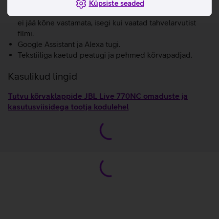
Kõrvaklappe on võimalik ühendada kahe Bluetooth
Küpsiste seaded
seadmega ning nende vahel sujuvalt ümber lülitada. Nii
ei jää kõne vastamata, isegi kui vaatad tahvelarvutist
filmi.
Google Assistant ja Alexa tugi.
Tekstiiliga kaetud peatugi ja pehmed kõrvapadjad.
Kasulikud lingid
Tutvu kõrvaklappide JBL Live 770NC omaduste ja
kasutusviisidega tootja kodulehel