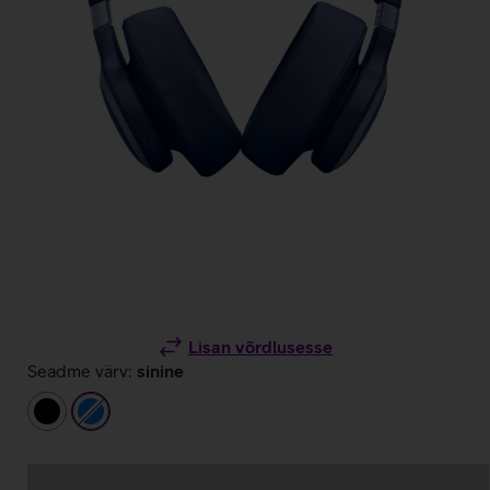
Lisan võrdlusesse
Seadme värv:
sinine
must
sinine