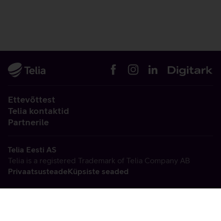
Ettevõttest
Telia kontaktid
Partnerile
Telia Eesti AS
Telia is a registered Trademark of Telia Company AB
Privaatsusteade
Küpsiste seaded