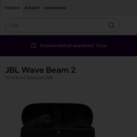
Liigu edasi põhisisu juurde
Ligipääsetavus
Eraklient
Äriklient
Iseteenindus
Otsi
Otsin
Uuskasutatud seadmed
Telias
JBL Wave Beam 2
Tootekood: jblwbeam2blk