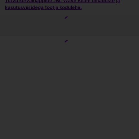
Tutvu kõrvaklappide JBL Wave Beam omaduste ja
kasutusviisidega tootja kodulehel