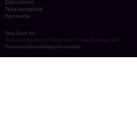
Ettevõttest
Telia kontaktid
Partnerile
Telia Eesti AS
Telia is a registered Trademark of Telia Company AB
Privaatsusteade
Küpsiste seaded