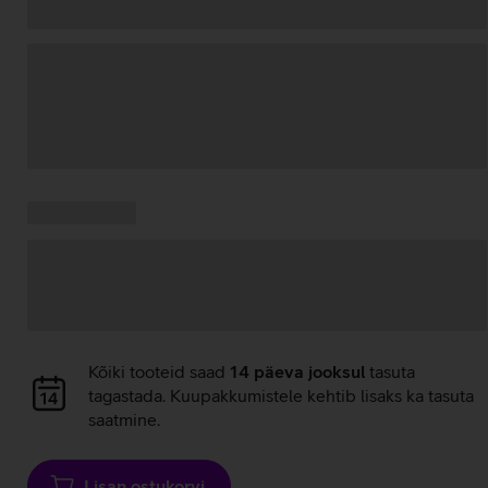
Andmete
laadimine
Kampaania
Andmete
pakkumised:
laadimine
Andmete
Kõiki tooteid saad
14 päeva jooksul
tasuta
laadimine
tagastada. Kuupakkumistele kehtib lisaks ka tasuta
saatmine.
Lisan ostukorvi