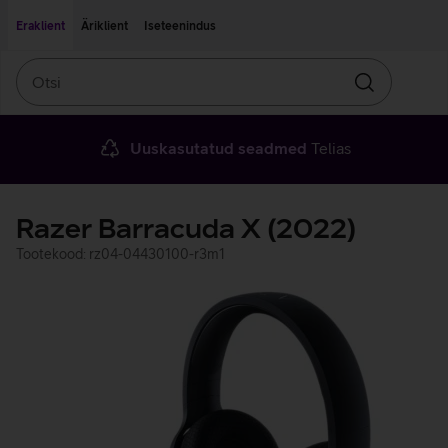
Liigu edasi põhisisu juurde
Ligipääsetavus
Eraklient
Äriklient
Iseteenindus
Otsi
Otsin
Uuskasutatud seadmed
Telias
Razer Barracuda X (2022)
Tootekood: rz04-04430100-r3m1