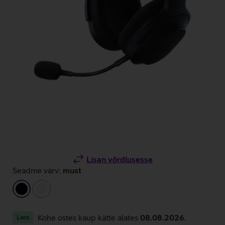
Lisan võrdlusesse
Seadme värv:
must
must
valge
Kohe ostes kaup kätte alates
08.08.2026
.
Laos