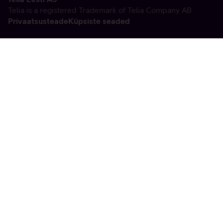
Telia is a registered Trademark of Telia Company AB
Privaatsusteade
Küpsiste seaded
Vabandame, tekkis
tehniline viga
tx:undefined:ut:null