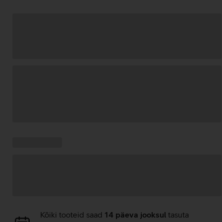
Andmete
laadimine
Kampaania
Andmete
pakkumised:
laadimine
Andmete
Kõiki tooteid saad
14 päeva jooksul
tasuta