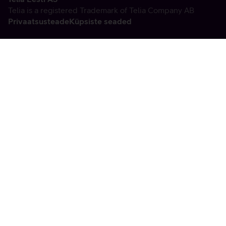
Telia is a registered Trademark of Telia Company AB
Privaatsusteade
Küpsiste seaded
Vabandame, tekkis
tehniline viga
tx:undefined:ut:null