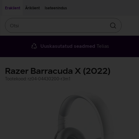
Liigu edasi põhisisu juurde
Ligipääsetavus
Eraklient
Äriklient
Iseteenindus
Otsi
Otsin
Uuskasutatud seadmed
Telias
Razer Barracuda X (2022)
Tootekood: rz04-04430200-r3m1