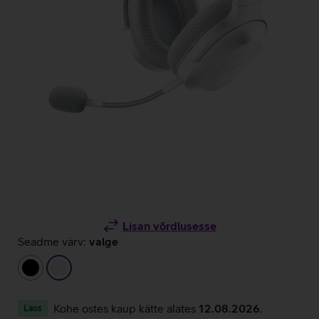
Lisan võrdlusesse
Seadme värv:
valge
must
valge
Kohe ostes kaup kätte alates
12.08.2026
.
Laos