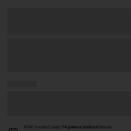
Andmete
laadimine
Kampaania
Andmete
pakkumised:
laadimine
Andmete
Kõiki tooteid saad
14 päeva jooksul
tasuta