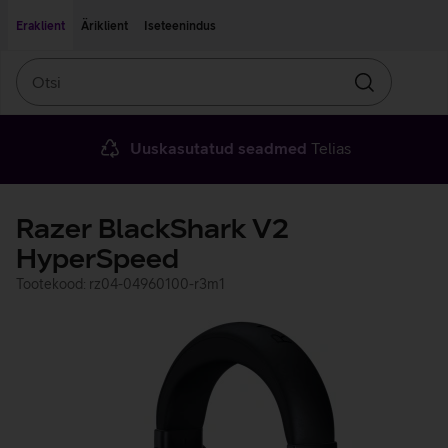
Liigu edasi põhisisu juurde
Ligipääsetavus
Eraklient
Äriklient
Iseteenindus
Otsi
Otsin
Uuskasutatud seadmed
Telias
Razer BlackShark V2
HyperSpeed
Tootekood: rz04-04960100-r3m1