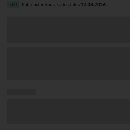
Kohe ostes kaup kätte alates
12.08.2026
.
Laos
Andmete
laadimine
Kampaania
Andmete
pakkumised:
laadimine