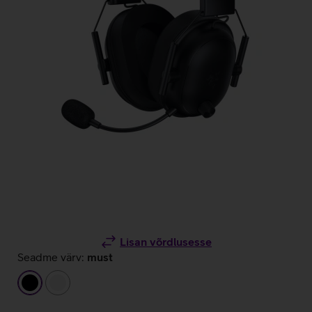
Lisan võrdlusesse
Seadme värv:
must
must
valge