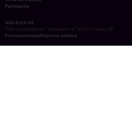
Partnerile
Telia Eesti AS
Telia is a registered Trademark of Telia Company AB
Privaatsusteade
Küpsiste seaded
Vabandame, tekkis