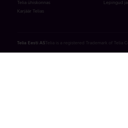
Telia ühiskonnas
Lepingud ja
Karjäär Telias
Telia Eesti AS
Telia is a registered Trademark of Telia
Vabandame, t