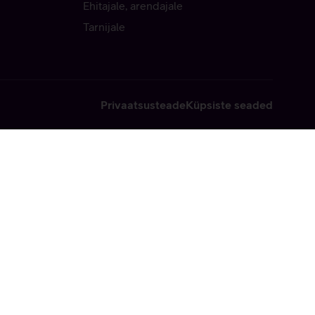
Ehitajale, arendajale
Tarnijale
Privaatsusteade
Küpsiste seaded