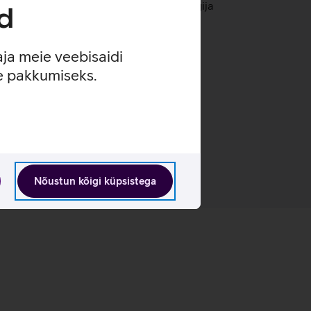
 hoiab heli viivituse madalana, et mängija
d
aja meie veebisaidi
se pakkumiseks.
se mängudes.
Nõustun kõigi küpsistega