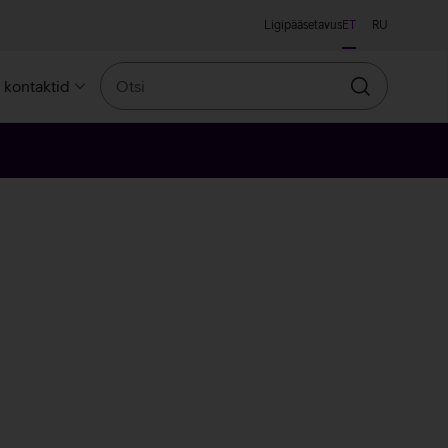
Ligipääsetavus
ET
RU
Otsi
a kontaktid
Otsin