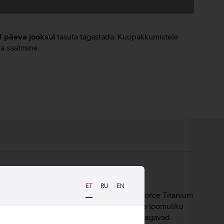
4 päeva jooksul
tasuta tagastada. Kuupakkumistele
ta saatmine.
aku kestvust.
ET
RU
EN
juhtmevaba mängukogemust. Klappide TriForce Titanium
 HyperClear Super Wideband mikrofon tagab loomuliku
mäluvahust padjad ja tugevdatud peavõru tagavad