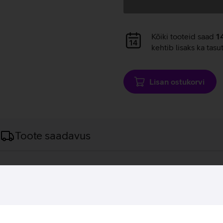
Andmete
Kõiki tooteid saad
1
laadimine
kehtib lisaks ka tasu
Lisan ostukorvi
Toote saadavus
omplekt, mis pakub täpset heli ja väga pikka 
ös professionaalsete e‑sportlastega, et pakkuda tipptasemel 
itab mängus olulisi helisignaale paremini eristada. Eemaldatav
misuhtlust ilma taustamüra ja moonutusteta. Mugavad FlowKnit 