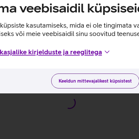
gusessioonidel. Juhtmevaba Razer HyperSpeed Wireless ühendus
a veebisaidil küpsisei
e küpsiste kasutamiseks, mida ei ole tingimata v
ga.
seks või meie veebisaidil sinu soovitud teenu
li, mis tagab täpse suunatundlikkuse ja parema positsioneerimi
asjalike kirjelduste ja reeglitega
te ja kasutusviisidega tootja kodulehel
Keeldun mittevajalikest küpsistest