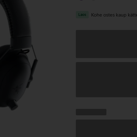
Kohe ostes kaup kätt
Laos
Andmete
laadimine
Kampaania
Andmete
pakkumised:
laadimine