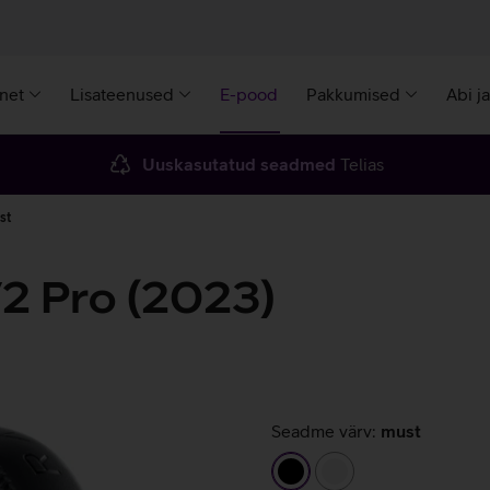
rnet
Lisateenused
E-pood
Pakkumised
Abi j
Uuskasutatud seadmed
Telias
st
2 Pro (2023)
Seadme värv:
must
must
valge