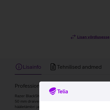
Lisan võrdlusesse
Lisainfo
Tehnilised andmed
Lisainfo
Professionaalide loodud juhtmevaba peak
Razer BlackShark V2 Pro kõrvaklapid on loodud koostö
50 mm draiverid tagavad selge ja detailse heli, mis a
hääletämbri ja suure selguse, võimaldades sujuvat tii