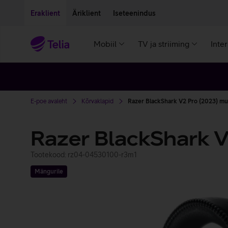
Liigu edasi põhisisu juurde
Ligipääsetavus
Eraklient
Äriklient
Iseteenindus
Mobiil
TV ja striiming
Inte
E-poe avaleht
Kõrvaklapid
Razer BlackShark V2 Pro (2023) mu
Razer BlackShark V
Tootekood: rz04-04530100-r3m1
Mängurile