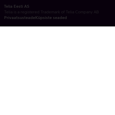
Telia Eesti AS
Telia is a registered Trademark of Telia Company AB
Privaatsusteade
Küpsiste seaded
Vabandame, tekkis
tehniline viga