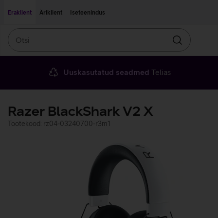
Liigu edasi põhisisu juurde
Ligipääsetavus
Eraklient
Äriklient
Iseteenindus
Otsi
Otsin
Uuskasutatud seadmed
Telias
Razer BlackShark V2 X
Tootekood: rz04-03240700-r3m1