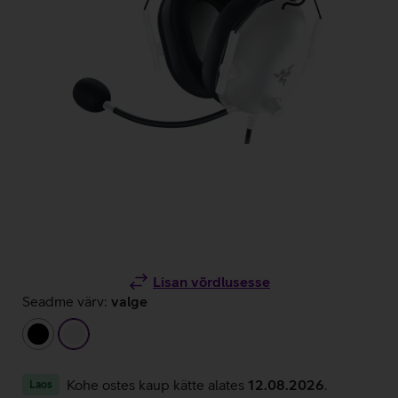
Lisan võrdlusesse
Seadme värv:
valge
must
valge
Kohe ostes kaup kätte alates
12.08.2026
.
Laos