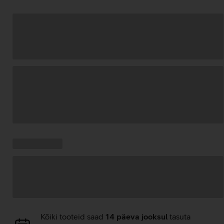
Andmete
laadimine
Kampaania
Andmete
pakkumised:
laadimine
Andmete
Kõiki tooteid saad
14 päeva jooksul
tasuta