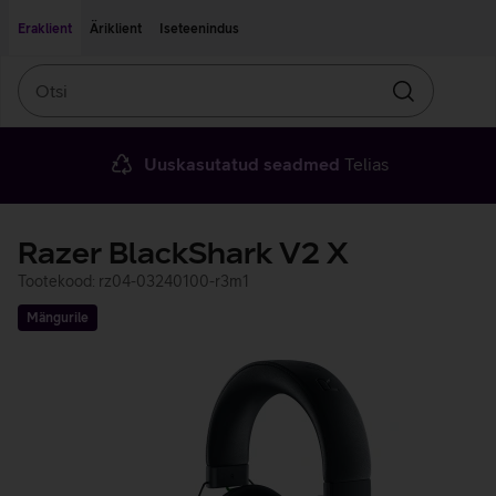
Liigu edasi põhisisu juurde
Ligipääsetavus
Eraklient
Äriklient
Iseteenindus
Otsi
Otsin
Uuskasutatud seadmed
Telias
Razer BlackShark V2 X
Tootekood: rz04-03240100-r3m1
Mängurile