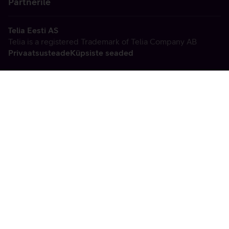
Partnerile
Telia Eesti AS
Telia is a registered Trademark of Telia Company AB
Privaatsusteade
Küpsiste seaded
Vabandame, tekkis
tehniline viga