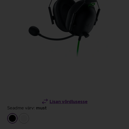
Lisan võrdlusesse
Seadme värv:
must
must
valge