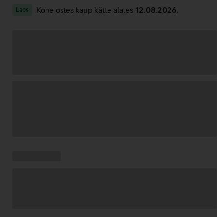
Kohe ostes kaup kätte alates
12.08.2026
.
Laos
Andmete
laadimine
Kampaania
Andmete
pakkumised:
laadimine