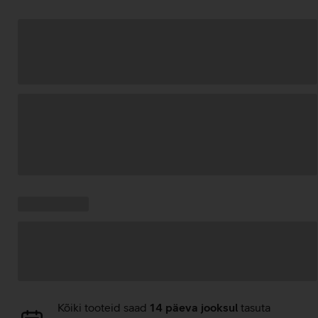
Andmete
laadimine
Kampaania
Andmete
pakkumised:
laadimine
Andmete
Kõiki tooteid saad
14 päeva jooksul
tasuta