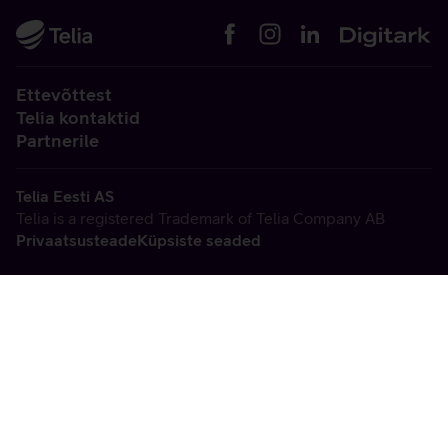
Ettevõttest
Telia kontaktid
Partnerile
Telia Eesti AS
Telia is a registered Trademark of Telia Company AB
Privaatsusteade
Küpsiste seaded