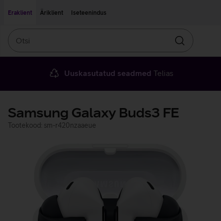
Liigu edasi põhisisu juurde
Ligipääsetavus
Eraklient
Äriklient
Iseteenindus
Otsi
Otsin
Uuskasutatud seadmed
Telias
Samsung Galaxy Buds3 FE
Tootekood: sm-r420nzaaeue