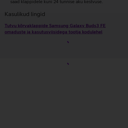
saad klappidele kuni 24 tunnise aku kestvuse.
Kasulikud lingid
Tutvu kõrvaklappide Samsung Galaxy Buds3 FE
omaduste ja kasutusviisidega tootja kodulehel