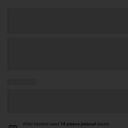
Andmete
laadimine
Kampaania
Andmete
pakkumised:
laadimine
Andmete
Kõiki tooteid saad
14 päeva jooksul
tasuta