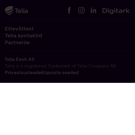
Ettevõttest
Telia kontaktid
Partnerile
Telia Eesti AS
Telia is a registered Trademark of Telia Company AB
Privaatsusteade
Küpsiste seaded