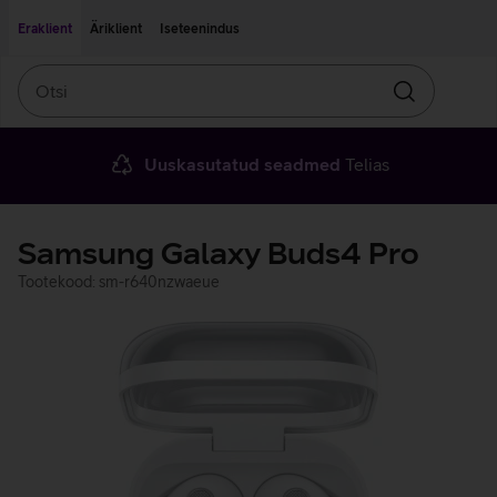
Liigu edasi põhisisu juurde
Ligipääsetavus
Eraklient
Äriklient
Iseteenindus
Otsi
Otsin
Uuskasutatud seadmed
Telias
Samsung Galaxy Buds4 Pro
Tootekood: sm-r640nzwaeue