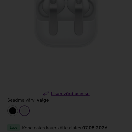
Lisan võrdlusesse
Seadme värv:
valge
must
valge
Kohe ostes kaup kätte alates
07.08.2026
.
Laos