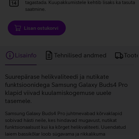
laadimine
tagastada. Kuupakkumistele kehtib lisaks ka tasuta
saatmine.
Lisan ostukorvi
Lisainfo
Tehnilised andmed
Toot
Lisainfo
Suurepärase helikvaliteedi ja nutikate
funktsioonidega Samsung Galaxy Buds4 Pro
klapid viivad kuulamiskogemuse uuele
tasemele.
Samsung Galaxy Buds4 Pro juhtmevabad kõrvaklapid
sobivad hästi neile, kes hindavad mugavust, nutikat
funktsionaalsust kui ka kõrget helikvaliteeti. Uuendatud
laiem bassikõlar loob sügavama ja rikkalikuma