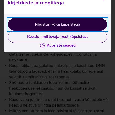
kirjelduste ja reeglitega
kõrvaklappidega nautida kuni 26 tunnist muusika
kuulamist. Lisaks on klapid IP57 veekindlad, mistõttu saad
neid muretult kasutada nii trennis kui ka õues märja ilma
korral.
Nõustun kõigi küpsistega
Täiuslik heli madalast bassist kuni kirka kõrgsageduseni.
Keeldun mittevajalikest küpsistest
24-bit/96 kHz ülikõrge kvaliteediga heli loob
stuudiotasemel kuulamiskogemuse, tuues esile iga loo
Küpsiste seaded
nüansid. Samsung Seamless Codec tagab stabiilse ja
detailse heliülekande, vähendades moonutusi ja
katkestusi.
Kuus nutikalt paigutatud mikrofoni ja täiustatud DNN-
tehnoloogia tagavad, et sinu hääl kõlaks kõnede ajal
selgelt ka mürarikkas keskkonnas.
360 audio funktsioon loob kolmemõõtmelise
helikogemuse, et saaksid nautida kaasahaaravat
kuulamiskogemust.
Käed-vaba juhtimine uuel tasemel - vasta kõnedele või
keeldu neist vaid lihtsa pealiigutusega.
Mürasummutuseta ja laadimiskarbi täislaetuse korral