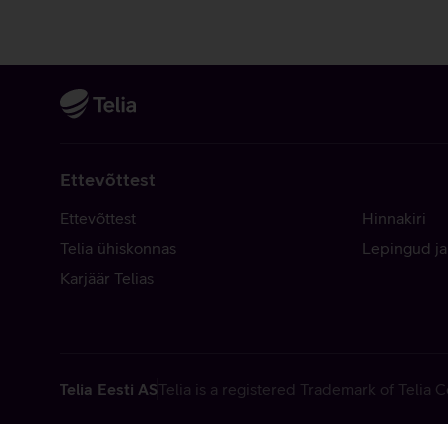
Ettevõttest
Ettevõttest
Hinnakiri
Telia ühiskonnas
Lepingud ja
Karjäär Telias
Telia Eesti AS
Telia is a registered Trademark of Telia