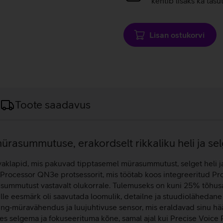
kehtib lisaks ka tasu
Lisan ostukorvi
Toote saadavus
rasummutuse, erakordselt rikkaliku heli ja sel
apid, mis pakuvad tipptasemel mürasummutust, selget heli ja
Processor QN3e protsessorit, mis töötab koos integreeritud Pr
 summutust vastavalt olukorrale. Tulemuseks on kuni 25% tõhus
lle eesmärk oli saavutada loomulik, detailne ja stuudiolähedane 
ng‑müravähendus ja luujuhtivuse sensor, mis eraldavad sinu hää
des selgema ja fokuseerituma kõne, samal ajal kui Precise Voice