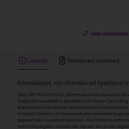
Lisan võrdlusesse
Lisainfo
Tehnilised andmed
Lisainfo
Kõrvaklapid, mis ühendavad tippklassi mü
Sony WF‑1000XM6 on juhtmevabad kõrvasisesed kõrvakl
Klappides kasutatakse täiustatud HD Noise Cancelling 
analüüsides ümbritsevat müra reaalajas ja kohandades
töötatud koostöös professionaalsete helimeistritega, ke
tagavad kaks suunatud mikrofoni, AI‑põhine beamformi
mikrofonipaigutus suunab heli täpselt suu poole, taga