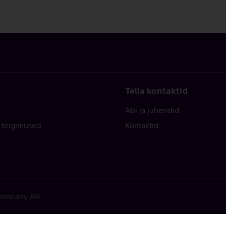
Telia kontaktid
Abi ja juhendid
 tingimused
Kontaktid
 Company AB