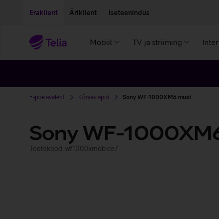
Liigu edasi põhisisu juurde
Ligipääsetavus
Eraklient
Äriklient
Iseteenindus
Mobiil
TV ja striiming
Inte
E-poe avaleht
Kõrvaklapid
Sony WF-1000XM6 must
Sony WF-1000XM
Tootekood: wf1000xm6b.ce7