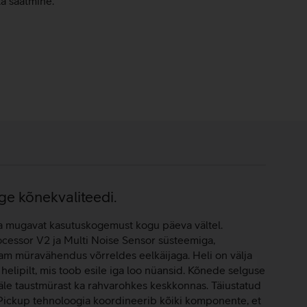
ta saatmine.
ge kõnekvaliteedi.
 mugavat kasutuskogemust kogu päeva vältel.
ocessor V2 ja Multi Noise Sensor süsteemiga,
am müravähendus võrreldes eelkäijaga. Heli on välja
helipilt, mis toob esile iga loo nüansid. Kõnede selguse
le taustmürast ka rahvarohkes keskkonnas. Täiustatud
 Pickup tehnoloogia koordineerib kõiki komponente, et