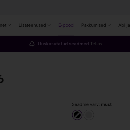
rnet
Lisateenused
E-pood
Pakkumised
Abi j
Uuskasutatud seadmed
Telias
6
Seadme värv:
must
must
hõbedane