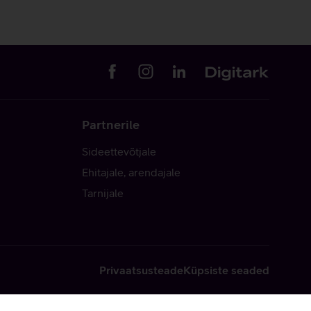
Partnerile
Sideettevõtjale
Ehitajale, arendajale
Tarnijale
Privaatsusteade
Küpsiste seaded