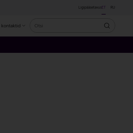
Ligipääsetavus
ET
RU
Otsi
a kontaktid
Otsin