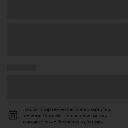
Загрузка
данных
Ставки
Загрузка
кампании:
данных
Загрузка
Любой товар можно бесплатно вернуть
в
данных
течение 14 дней.
Предложение месяца
включает также бесплатную доставку.