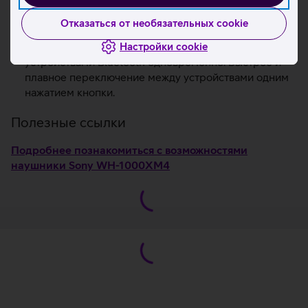
Складная конструкция.
Сенсорное управление.
Отказаться от необязательных cookie
Время работы аккумулятора до 30 часов.
Настройки cookie
Наушники могут быть сопряжены с двумя
устройствами Bluetooth одновременно. Быстрое и
плавное переключение между устройствами одним
нажатием кнопки.
Полезные ссылки
Подробнее познакомиться с возможностями
наушники Sony WH-1000XM4