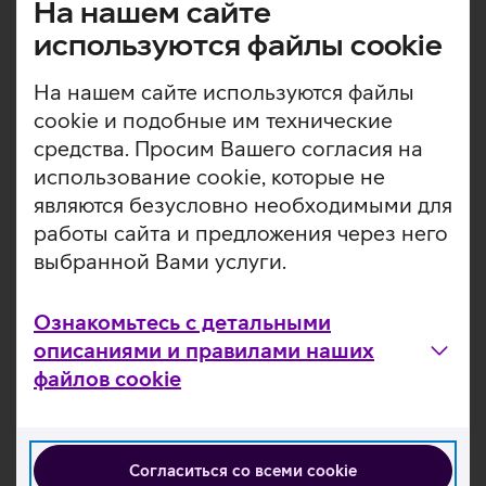
На нашем сайте
авиаперелетов. Персональный оптимизатор
используются файлы cookie
шумоподавления анализирует размер вашей головы,
наличие очков, волосы и оптимизирует звук
На нашем сайте используются файлы
соответствующим образом. Система Adaptive Sound
Control автоматически определяет текущую активность
cookie и подобные им технические
и регулирует уровень окружающего шума в
средства. Просим Вашего согласия на
соответствии с любой ситуацией. Функция Quick
использование cookie, которые не
Attention позволяет комфортно общаться в реале, не
являются безусловно необходимыми для
снимая наушники. Прикоснитесь к корпусу, и звук в
работы сайта и предложения через него
наушниках мгновенно стихнет до минимума, чтобы Вы
могли поговорить. Наушники имеют мягкие амбушюры
выбранной Вами услуги.
и регулируемое оголовье, поэтому не будут чрезмерно
давить на уши при длительном прослушивании. Кроме
Ознакомьтесь с детальными
того, они оснащены встроенным микрофоном для
описаниями и правилами наших
удобных звонков в режиме громкой связи и
файлов cookie
использования голосовых помощников Alexa или
Google Assistant.
Bluetooth LDAC обеспечивает исключительное
качество звука.
Согласиться со всеми cookie