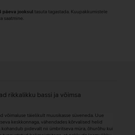
4 päeva jooksul
tasuta tagastada. Kuupakkumistele
ta saatmine.
rikkalikku bassi ja võimsa
 võimaluse täielikult muusikasse süveneda. Uue
tseva keskkonnaga, vähendades kõrvalised helid
a kohandub pidevalt nii ümbritseva müra, õhurõhu kui