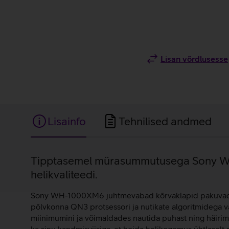
Lisan võrdlusesse
Lisainfo
Tehnilised andmed
Lisainfo
Tipptasemel mürasummutusega Sony WH-
helikvaliteedi.
Sony WH-1000XM6 juhtmevabad kõrvaklapid pakuvad tip
põlvkonna QN3 protsessori ja nutikate algoritmidega
miinimumini ja võimaldades nautida puhast ning häirim