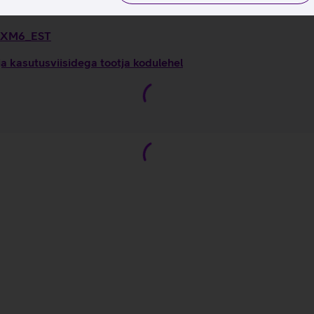
00XM6_EST
kasutusviisidega tootja kodulehel