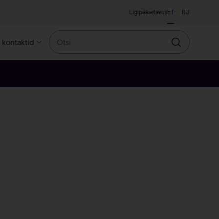
Ligipääsetavus
ET
RU
Otsi
a kontaktid
Otsin
leroosa