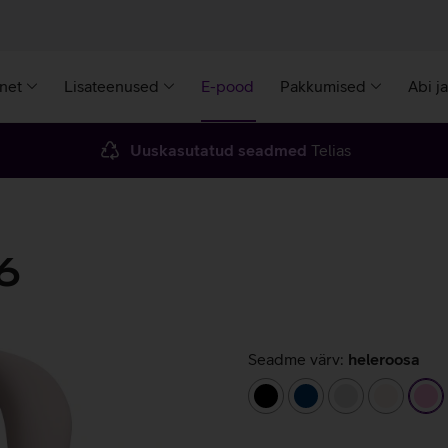
rnet
Lisateenused
E-pood
Pakkumised
Abi j
Uuskasutatud seadmed
Telias
6
Seadme värv:
heleroosa
must
tumesinine
hõbedane
beež
he