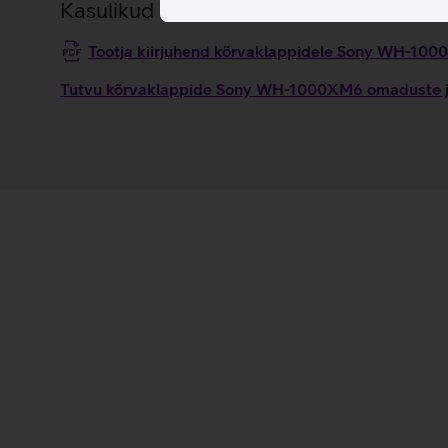
Kasulikud lingid
Tootja kiirjuhend kõrvaklappidele Sony WH-10
Tutvu kõrvaklappide Sony WH-1000XM6 omaduste ja 