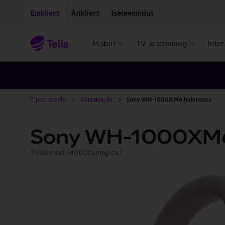
Liigu edasi põhisisu juurde
Ligipääsetavus
Eraklient
Äriklient
Iseteenindus
Mobiil
TV ja striiming
Inte
E-poe avaleht
Kõrvaklapid
Sony WH-1000XM6 heleroosa
Sony WH-1000XM
Tootekood: wh1000xm6p.ce7