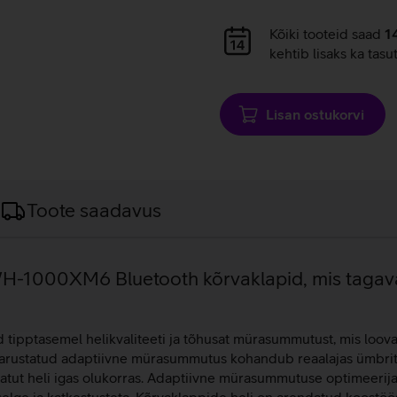
Andmete
Kõiki tooteid saad
1
laadimine
kehtib lisaks ka tasu
Lisan ostukorvi
Toote saadavus
1000XM6 Bluetooth kõrvaklapid, mis tagavad 
ptasemel helikvaliteeti ja tõhusat mürasummutust, mis loovad
 varustatud adaptiivne mürasummutus kohandub reaalajas ümbri
atut heli igas olukorras. Adaptiivne mürasummutuse optimeerij