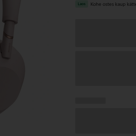
Kohe ostes kaup kätt
Laos
Andmete
laadimine
Kampaania
Andmete
pakkumised:
laadimine