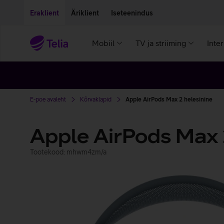
Liigu edasi põhisisu juurde
Ligipääsetavus
Eraklient
Äriklient
Iseteenindus
Mobiil
TV ja striiming
Inte
E-poe avaleht
Kõrvaklapid
Apple AirPods Max 2 helesinine
Apple AirPods Max
Tootekood: mhwm4zm/a