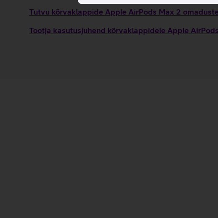
Tutvu kõrvaklappide Apple AirPods Max 2 omaduste j
Tootja kasutusjuhend kõrvaklappidele Apple AirPo