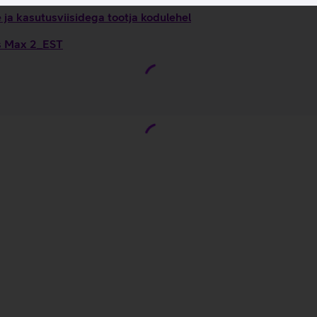
a kasutusviisidega tootja kodulehel
ds Max 2_EST