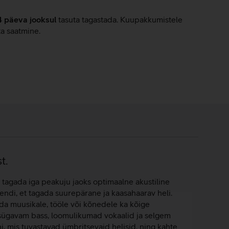
4 päeva jooksul
tasuta tagastada. Kuupakkumistele
ta saatmine.
t.
 tagada iga peakuju jaoks optimaalne akustiline
ndi, et tagada suurepärane ja kaasahaarav heli.
a muusikale, tööle või kõnedele ka kõige
 sügavam bass, loomulikumad vokaalid ja selgem
, mis tuvastavad ümbritsevaid helisid, ning kahte