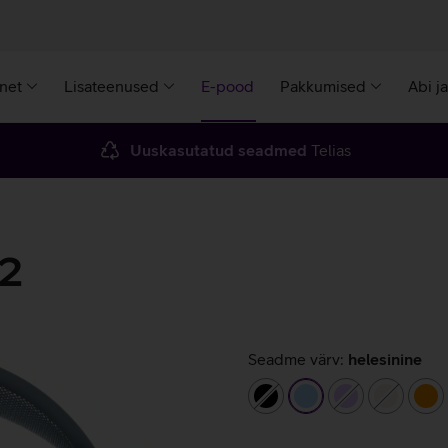
rnet
Lisateenused
E-pood
Pakkumised
Abi j
Uuskasutatud seadmed
Telias
 2
Seadme värv:
helesinine
must
helesinine
helelilla
beež
or