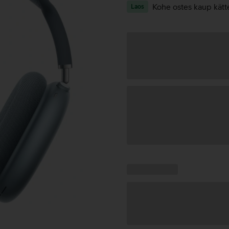
Kohe ostes kaup kätt
Laos
Andmete
laadimine
Kampaania
Andmete
pakkumised:
laadimine