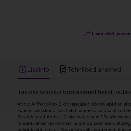
Lisan võrdlusesse
Lisainfo
Tehnilised andmed
Lisainfo
Täiuslik kooslus tipptasemel helist, nut
Apple AirPods Max 2 kõrvapealsed kõrvaklapid on alate
kuulamiskeskkond, kus helid haaravad sind täielikult 
Sisseehitatud Apple H2 kiip pakub kuni 1,5x tõhusama
mürarikkamas keskkonnas. Suure dünaamilise ulatusega
helidetailide eristus. Soovimatu välismüra summutamis