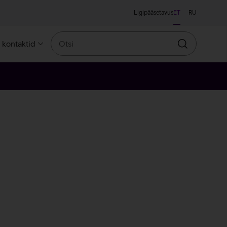
Ligipääsetavus
ET
RU
Otsi
a kontaktid
Otsin
anž