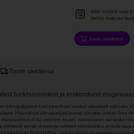
Andmete
Kõiki tooteid saad
1
laadimine
kehtib lisaks ka tasu
Lisan ostukorvi
Toote saadavus
ikatest funktsioonidest ja erakordsest mugavuses
s kõrvapatjadest kuni peavõruni loodud ideaalselt sobivaks, et
endasse. Mäluvahust kõrvapadjad loovad kõrvade ümber õrna tihe
t mürasummutust kui eelmine mudel, võimaldades sul keskendud
 võimendi annab draiverile rohkem võimsusvaru, et esile tuua
eks kasutavad AirPods Max 2 kuut väljapoole suunatud mikrofoni