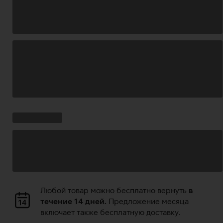
Загрузка
данных
Ставки
Загрузка
кампании:
данных
Загрузка
Любой товар можно бесплатно вернуть
в
данных
течение 14 дней.
Предложение месяца
включает также бесплатную доставку.