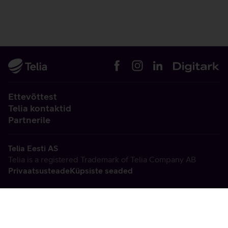
Ettevõttest
Telia kontaktid
Partnerile
Telia Eesti AS
Telia is a registered Trademark of Telia Company AB
Privaatsusteade
Küpsiste seaded