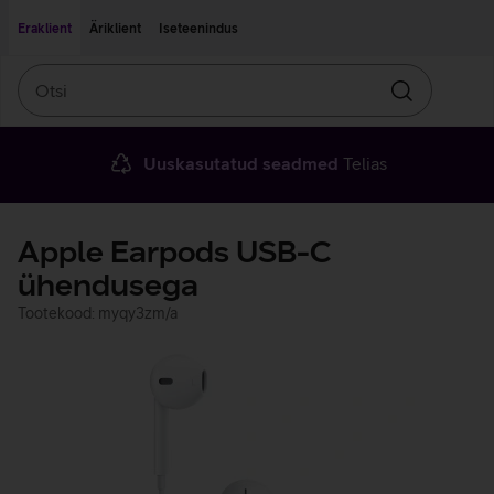
Liigu edasi põhisisu juurde
Ligipääsetavus
Eraklient
Äriklient
Iseteenindus
Otsi
Otsin
Uuskasutatud seadmed
Telias
Apple Earpods USB-C
ühendusega
Tootekood: myqy3zm/a