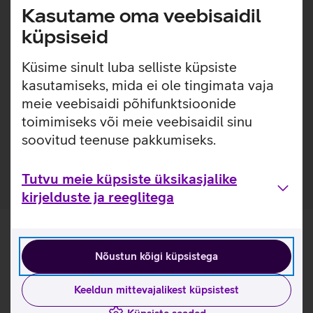
Kasutame oma veebisaidil
lemmikmuusikat. Kuularid on projekteeritud vähendamaks
heli hajumist ja suurendamaks heli väljundi kvaliteeti.
küpsiseid
NB! Klapid töötavad vaid siis, kui seadmel on iOS 17 või
Küsime sinult luba selliste küpsiste
uuem operatsioonisüsteemi versioon.
kasutamiseks, mida ei ole tingimata vaja
Kasulikud lingid
meie veebisaidi põhifunktsioonide
toimimiseks või meie veebisaidil sinu
Tutvu kõrvaklappide Apple EarPods omaduste ja
soovitud teenuse pakkumiseks.
kasutusviisidega tootja kodulehel
Tutvu meie küpsiste üksikasjalike
kirjelduste ja reeglitega
Nõustun kõigi küpsistega
Keeldun mittevajalikest küpsistest