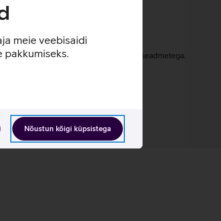
d
aja meie veebisaidi
se pakkumiseks.
e, Nintendo Switch mängukonsoolide ja nutiseadmetega.
Nõustun kõigi küpsistega