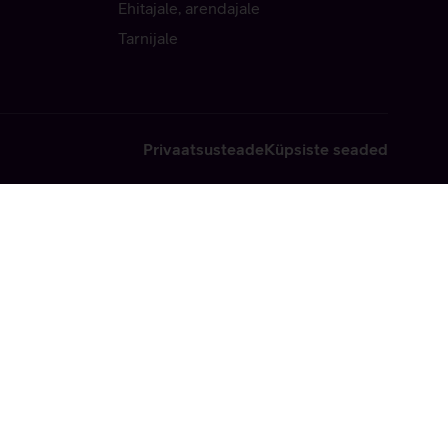
Ehitajale, arendajale
Tarnijale
Privaatsusteade
Küpsiste seaded