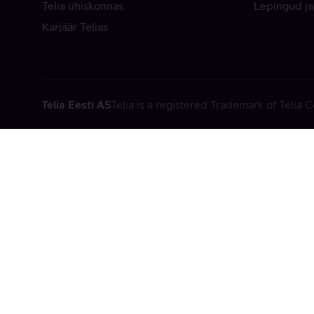
Telia ühiskonnas
Lepingud ja
Karjäär Telias
Telia Eesti AS
Telia is a registered Trademark of Telia
Vabandame, t