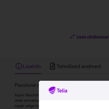
Lisan võrdlusesse
Lisainfo
Tehnilised andmed
Lisainfo
Passiivse mürasummutusega kerged kõrv
Razer Blackshark V2 X on stiilsed mänguriklapid, mis p
aitab eemaldada häirivat müra, et saaksid keskenduda 
tagab selge hääleedastuse ja mürasummutuse. Painduva