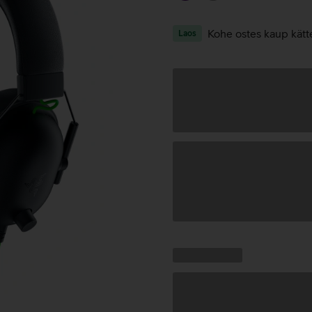
Kohe ostes kaup kätt
Laos
Andmete
laadimine
Kampaania
Andmete
pakkumised:
laadimine