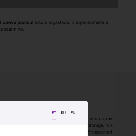
4 päeva jooksul
tasuta tagastada. Kuupakkumistele
ta saatmine.
ET
RU
EN
igas mängus. Klappidel on passiivne mürasummutus, mis
apid on varustatud Razer HyperClear mikrofoniga, mis
elgema heliedastuse. Pehmed mäluvahust kõrvapadjad