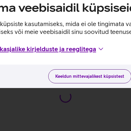
eeldivat survet kõrvadele.
a veebisaidil küpsisei
e küpsiste kasutamiseks, mida ei ole tingimata v
seks või meie veebisaidil sinu soovitud teenu
s ühildub nii Windows’i kui Mac’i arvutite kui ka PS4, Xbox On
asjalike kirjelduste ja reeglitega
stega
Keeldun mittevajalikest küpsistest