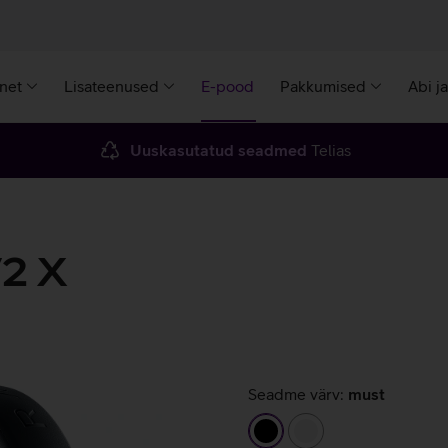
rnet
Lisateenused
E-pood
Pakkumised
Abi j
Uuskasutatud seadmed
Telias
V2 X
Seadme värv:
must
must
valge