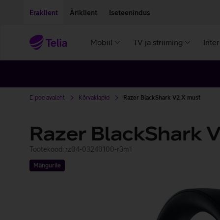
Liigu edasi põhisisu juurde
Ligipääsetavus
Eraklient
Äriklient
Iseteenindus
Mobiil
TV ja striiming
Inte
E-poe avaleht
Kõrvaklapid
Razer BlackShark V2 X must
Razer BlackShark 
Tootekood: rz04-03240100-r3m1
Mängurile