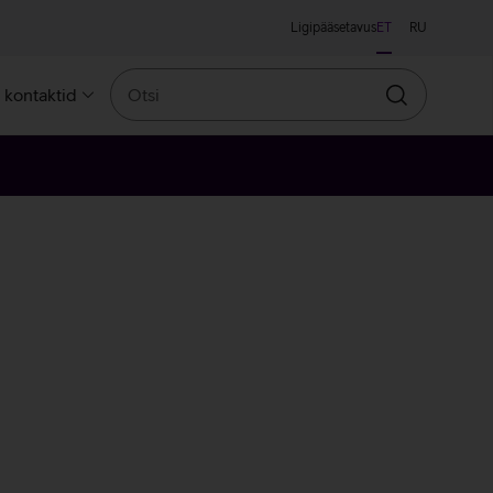
Ligipääsetavus
ET
RU
Otsi
a kontaktid
Otsin