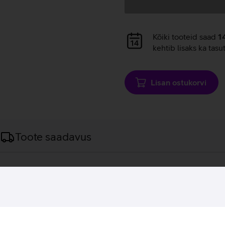
Andmete
Kõiki tooteid saad
1
laadimine
kehtib lisaks ka tasu
Lisan ostukorvi
Toote saadavus
aklapid, mis on loodud espordi mänguritele.
akuvad rikkalikke kõrgeid noote, võimsat bassi ja selget heli 
täielikult oma tähtsale mänguhetkele. BlackShark V2 X kõrvakl
 varrega mikrofonil on optimeeritud disain, mis kindlustab s