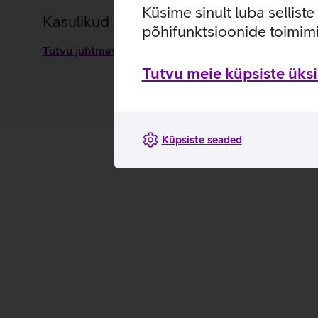
Küsime sinult luba sellist
Kasulikud lingid
põhifunktsioonide toimimi
Tutvu juhtmevaba laadimisadapter Zens omaduste ja
Tutvu meie küpsiste üksik
Küpsiste seaded