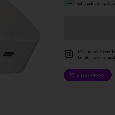
Kohe ostes kaup kätt
Laos
Andmete
laadimine
Andmete
Kõiki tooteid saad
1
laadimine
kehtib lisaks ka tasu
Lisan ostukorvi