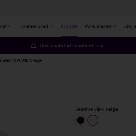
rnet
Lisateenused
E-pood
Pakkumised
Abi j
Uuskasutatud seadmed
Telias
r Zens 18 W USB-C valge
Seadme värv:
valge
must
valge