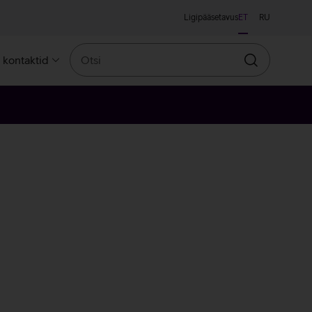
Ligipääsetavus
ET
RU
Otsi
a kontaktid
Otsin