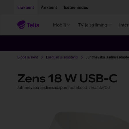
Liigu edasi põhisisu juurde
Ligipääsetavus
Eraklient
Äriklient
Iseteenindus
Mobiil
TV ja striiming
Inte
E-poe avaleht
Laadijad ja adapterid
Juhtmevaba laadimisadapte
Zens 18 W USB-C
Juhtmevaba laadimisadapter
Tootekood: zesc18w/00