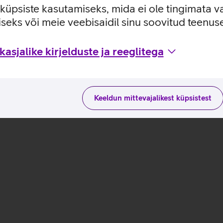
e küpsiste kasutamiseks, mida ei ole tingimata v
seks või meie veebisaidil sinu soovitud teenu
 kasutusviisidega tootja kodulehel
asjalike kirjelduste ja reeglitega
Keeldun mittevajalikest küpsistest