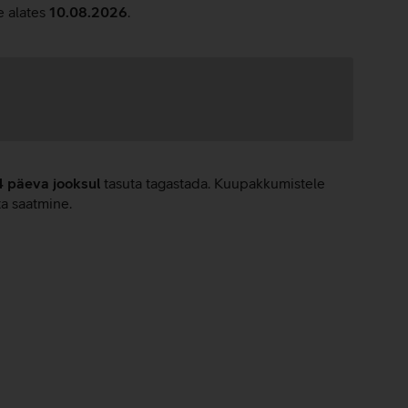
e alates
10.08.2026
.
4 päeva jooksul
tasuta tagastada. Kuupakkumistele
ta saatmine.