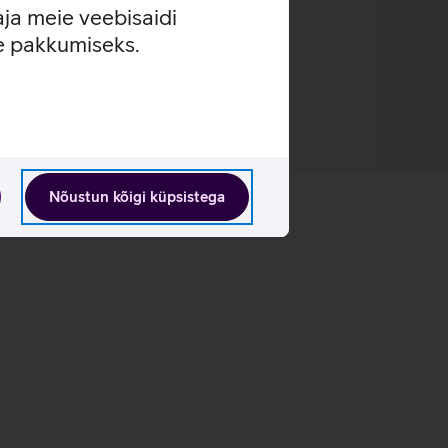
aja meie veebisaidi
se pakkumiseks.
Nõustun kõigi küpsistega