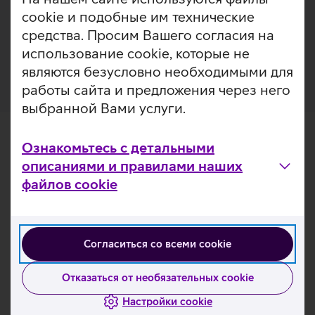
помощью магнита установит часы в нужном месте и
cookie и подобные им технические
само позаботится о зарядке. Благодаря функции
быстрой зарядки аккумулятор Galaxy Watch6/7/8
средства. Просим Вашего согласия на
можно всего за 30 минут зарядить на 45%.
использование cookie, которые не
являются безусловно необходимыми для
работы сайта и предложения через него
выбранной Вами услуги.
Ознакомьтесь с детальными
описаниями и правилами наших
файлов cookie
Согласиться со всеми cookie
Отказаться от необязательных cookie
Настройки cookie