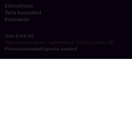
Ettevõttest
Telia kontaktid
Partnerile
Telia Eesti AS
Telia is a registered Trademark of Telia Company AB
Privaatsusteade
Küpsiste seaded