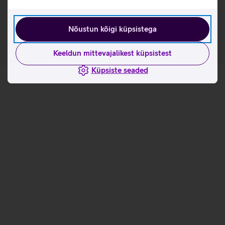
Tutvu juhtmevaba laadimisaluse Zens 15 W omaduste ja
kasutusviisidega tootja kodulehel
Nõustun kõigi küpsistega
Keeldun mittevajalikest küpsistest
Küpsiste seaded