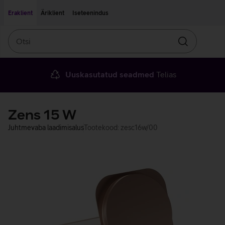
Liigu edasi põhisisu juurde
Ligipääsetavus
Eraklient
Äriklient
Iseteenindus
Otsi
Otsin
Uuskasutatud seadmed
Telias
Zens 15 W
Juhtmevaba laadimisalus
Tootekood: zesc16w/00