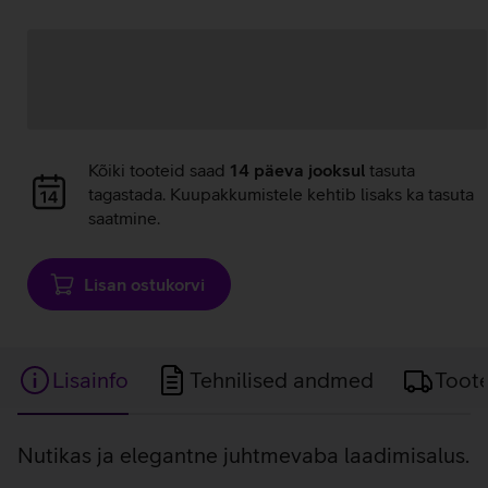
Andmete
laadimine
Andmete
Kõiki tooteid saad
14 päeva jooksul
tasuta
laadimine
tagastada. Kuupakkumistele kehtib lisaks ka tasuta
saatmine.
Lisan ostukorvi
Lisainfo
Tehnilised andmed
Toot
Lisainfo
Nutikas ja elegantne juhtmevaba laadimisalus.