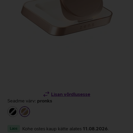
Lisan võrdlusesse
Seadme värv:
pronks
must
pronks
Kohe ostes kaup kätte alates
11.08.2026
.
Laos