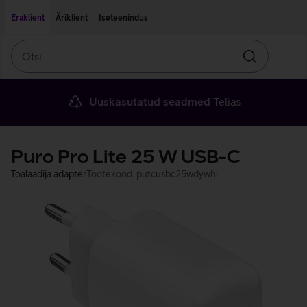
Liigu edasi põhisisu juurde
Ligipääsetavus
Eraklient
Äriklient
Iseteenindus
Otsi
Otsin
Uuskasutatud seadmed
Telias
Puro Pro Lite 25 W USB-C
Toalaadija adapter
Tootekood: putcusbc25wdywhi