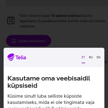
Andmete
laadimine
Andmete
Kõiki tooteid saad
14 päeva jooksul
tasuta
laadimine
tagastada. Kuupakkumistele kehtib lisaks ka tasuta
saatmine.
Lisan ostukorvi
ET
RU
EN
Lisainfo
Tehnilised andmed
Toot
Kasutame oma veebisaidil
Lisainfo
Puro adapter USB-C väljundiga, mis laeb võimsusega kuni
küpsiseid
25 W.
Küsime sinult luba selliste küpsiste
kasutamiseks, mida ei ole tingimata vaja