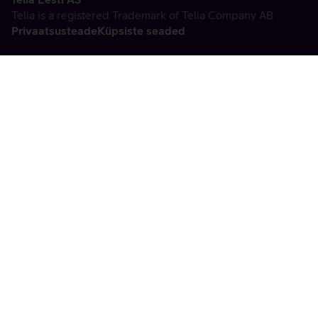
Telia is a registered Trademark of Telia Company AB
Privaatsusteade
Küpsiste seaded
Vabandame, tekkis
tehniline viga
tx:undefined:ut:null