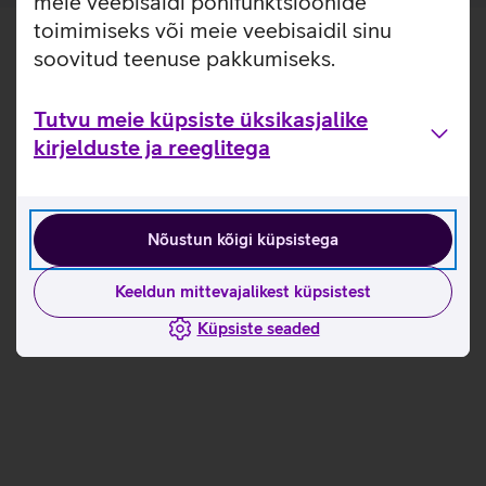
meie veebisaidi põhifunktsioonide
toimimiseks või meie veebisaidil sinu
soovitud teenuse pakkumiseks.
Tutvu meie küpsiste üksikasjalike
kirjelduste ja reeglitega
Nõustun kõigi küpsistega
Keeldun mittevajalikest küpsistest
Küpsiste seaded