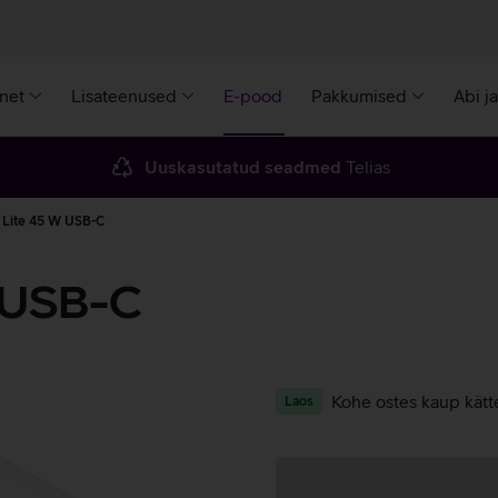
rnet
Lisateenused
E-pood
Pakkumised
Abi j
Uuskasutatud seadmed
Telias
o Lite 45 W USB-C
 USB-C
Kohe ostes kaup kätt
Laos