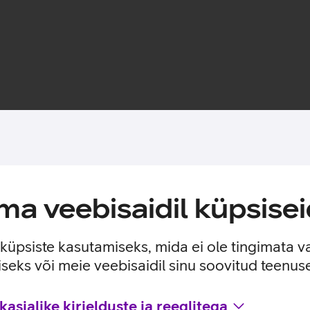
Toote saadavus
a veebisaidil küpsisei
uni 45 W.
e küpsiste kasutamiseks, mida ei ole tingimata v
seks või meie veebisaidil sinu soovitud teenu
asjalike kirjelduste ja reeglitega