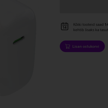
Andmete
laadimine
Andmete
Kõiki tooteid saad
1
laadimine
kehtib lisaks ka tasu
Lisan ostukorvi