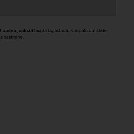
4 päeva jooksul
tasuta tagastada. Kuupakkumistele
ta saatmine.