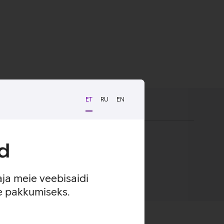
ET
RU
EN
d
aja meie veebisaidi
se pakkumiseks.