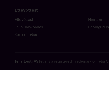
Ettevõttest
Ettevõttest
Hinnakiri
Telia ühiskonnas
Lepingud ja
Karjäär Telias
Telia Eesti AS
Telia is a registered Trademark of Telia