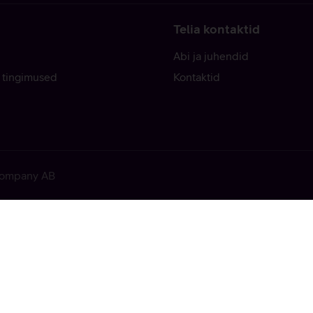
Telia kontaktid
Abi ja juhendid
 tingimused
Kontaktid
 Company AB