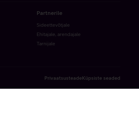
Partnerile
Sideettevõtjale
Ehitajale, arendajale
Tarnijale
Privaatsusteade
Küpsiste seaded