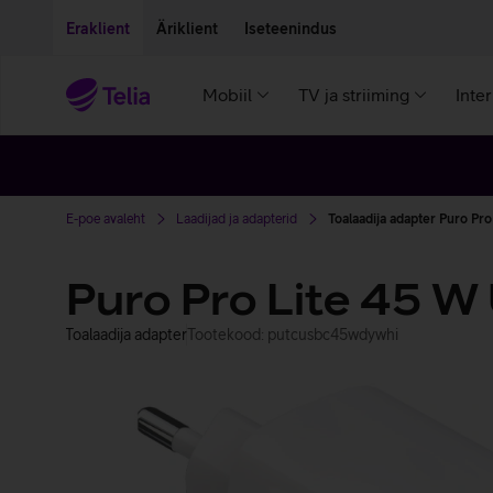
Liigu edasi põhisisu juurde
Ligipääsetavus
Eraklient
Äriklient
Iseteenindus
Mobiil
TV ja striiming
Inte
E-poe avaleht
Laadijad ja adapterid
Toalaadija adapter Puro Pr
Puro Pro Lite 45 W
Toalaadija adapter
Tootekood: putcusbc45wdywhi