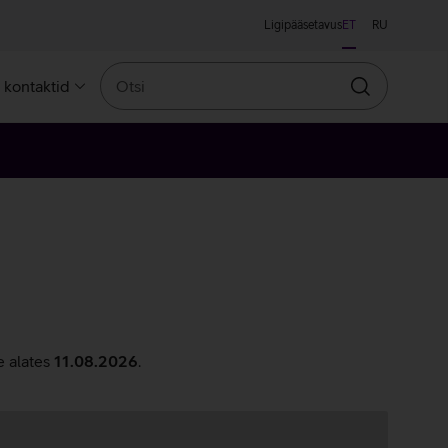
Ligipääsetavus
ET
RU
Otsi
a kontaktid
Otsin
e alates
11.08.2026
.