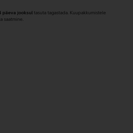
4 päeva jooksul
tasuta tagastada. Kuupakkumistele
ta saatmine.