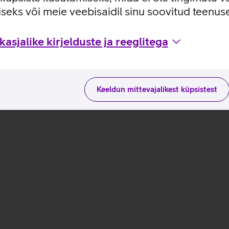
seks või meie veebisaidil sinu soovitud teenu
ste ja kasutusviisidega tootja kodulehel
asjalike kirjelduste ja reeglitega
Keeldun mittevajalikest küpsistest