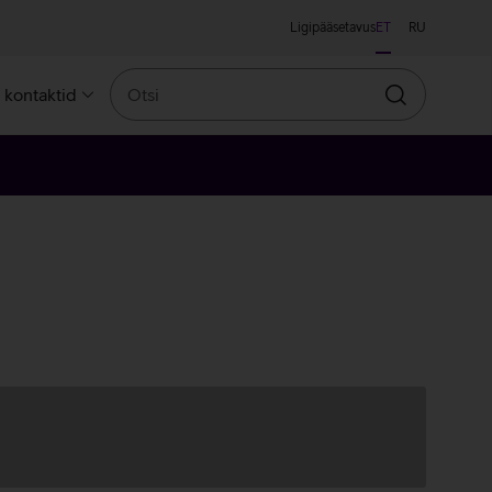
Ligipääsetavus
ET
RU
Otsi
a kontaktid
Otsin