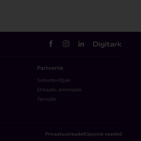
Partnerile
Sideettevõtjale
Ehitajale, arendajale
Tarnijale
Privaatsusteade
Küpsiste seaded