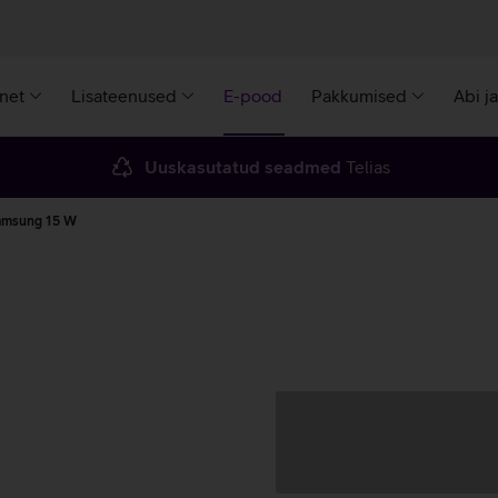
rnet
Lisateenused
E-pood
Pakkumised
Abi j
Uuskasutatud seadmed
Telias
Samsung 15 W