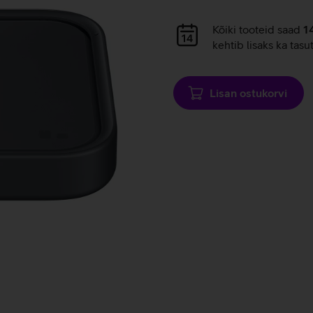
Andmete
laadimine
Andmete
Kõiki tooteid saad
1
laadimine
kehtib lisaks ka tasu
Lisan ostukorvi