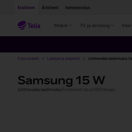
Liigu edasi põhisisu juurde
Ligipääsetavus
Eraklient
Äriklient
Iseteenindus
Mobiil
TV ja striiming
Inte
E-poe avaleht
Laadijad ja adapterid
Juhtmevaba laadimisalus 
Samsung 15 W
Juhtmevaba laadimisalus
Tootekood: ep-p2400tbegeu