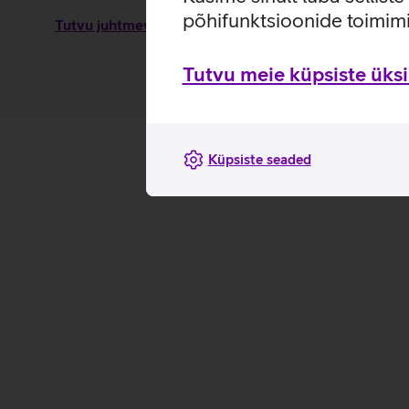
põhifunktsioonide toimimi
Tutvu juhtmevaba laadimisaluse Samsung 15 W omadu
Tutvu meie küpsiste üksik
Küpsiste seaded