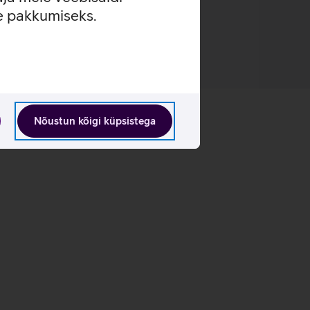
se pakkumiseks.
Nõustun kõigi küpsistega