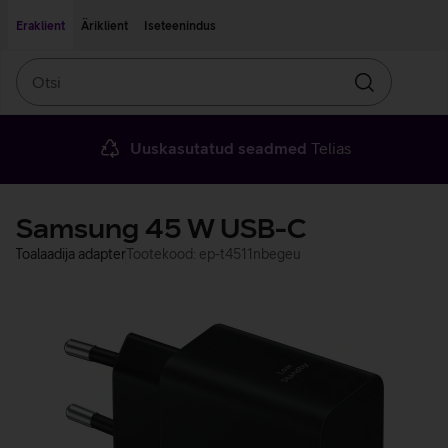
Liigu edasi põhisisu juurde
Ligipääsetavus
Eraklient
Äriklient
Iseteenindus
Otsi
Otsin
Uuskasutatud seadmed
Telias
Samsung 45 W USB-C
Toalaadija adapter
Tootekood: ep-t4511nbegeu