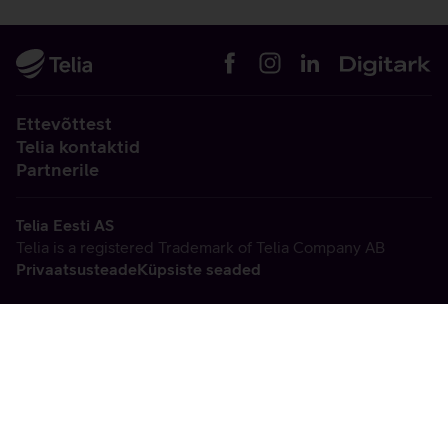
Ettevõttest
Telia kontaktid
Partnerile
Telia Eesti AS
Telia is a registered Trademark of Telia Company AB
Privaatsusteade
Küpsiste seaded