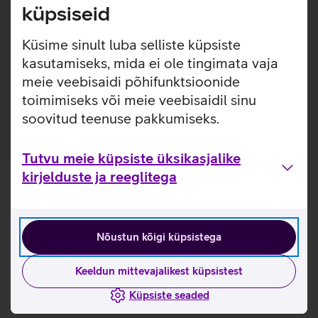
küpsiseid
Samsungi kiirlaadimise adapter USB-C väljundiga. Adapter
laeb võimsusega kuni 45 W ning on varustatud Power
Küsime sinult luba selliste küpsiste
Delivery 3.0 tehnoloogiaga.
kasutamiseks, mida ei ole tingimata vaja
meie veebisaidi põhifunktsioonide
Toiteadapter minimeerib ooterežiimi võimsust 20 mW'lt
toimimiseks või meie veebisaidil sinu
5 mW'le, suurendades energiasäästu kuni 75%.
soovitud teenuse pakkumiseks.
Tutvu meie küpsiste üksikasjalike
kirjelduste ja reeglitega
Nõustun kõigi küpsistega
Keeldun mittevajalikest küpsistest
Küpsiste seaded