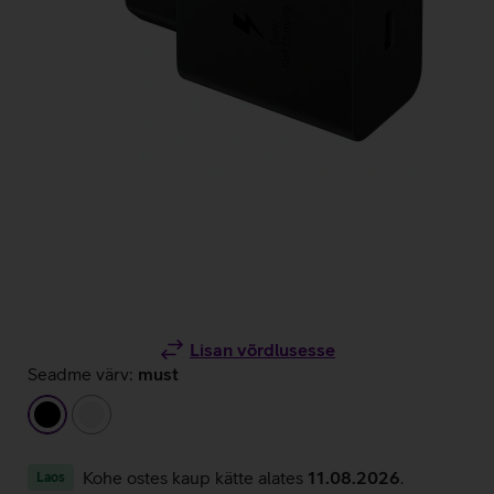
Lisan võrdlusesse
Seadme värv:
must
must
valge
Kohe ostes kaup kätte alates
11.08.2026
.
Laos